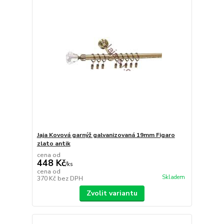
Jaja Kovová garnýž galvanizovaná 19mm Figaro
zlato antik
cena od
448 Kč
/
ks
cena od
Skladem
370 Kč
bez DPH
Zvolit variantu