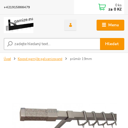
0
ks
+421915866479
za
0 Kč
Menu
Hledat
Úvod
Kovové garnýže galvanizované
průměr 19mm