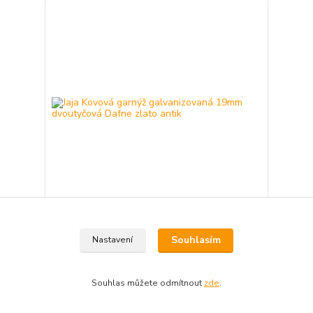
Jaja Kovová garnýž galvanizovaná 19mm
dvoutyčová Dafne zlato antik
Souhlasím
Nastavení
cena od
858 Kč
/
ks
cena od
Skladem
709 Kč
bez DPH
Souhlas můžete odmítnout
zde
.
Zvolit variantu