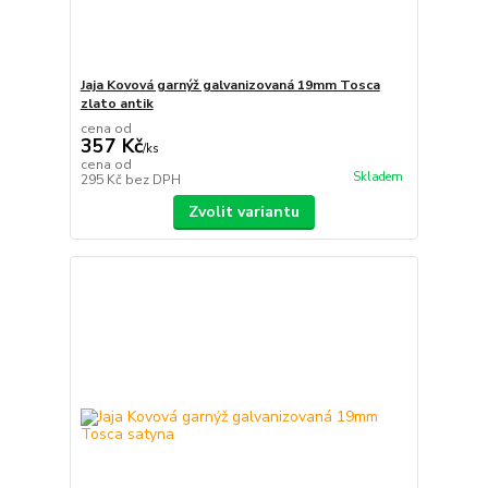
Jaja Kovová garnýž galvanizovaná 19mm Tosca
zlato antik
cena od
357 Kč
/
ks
cena od
Skladem
295 Kč
bez DPH
Zvolit variantu