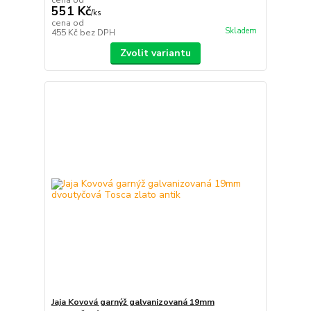
551 Kč
/
ks
cena od
Skladem
455 Kč
bez DPH
Zvolit variantu
Jaja Kovová garnýž galvanizovaná 19mm