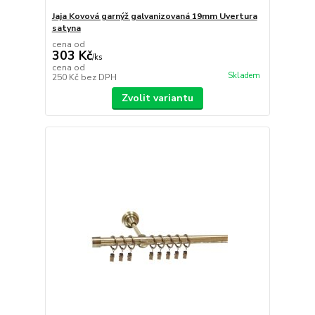
Jaja Kovová garnýž galvanizovaná 19mm Uvertura
satyna
cena od
303 Kč
/
ks
cena od
Skladem
250 Kč
bez DPH
Zvolit variantu