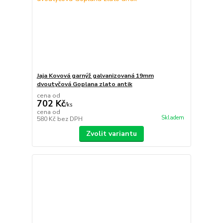
Jaja Kovová garnýž galvanizovaná 19mm
dvoutyčová Goplana zlato antik
cena od
702 Kč
/
ks
cena od
Skladem
580 Kč
bez DPH
Zvolit variantu