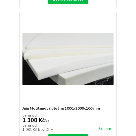
Jaja Molitanová plotna 1000x2000x100 mm
cena od
1 308 Kč
/
ks
cena od
Skladem
1 081 Kč
bez DPH