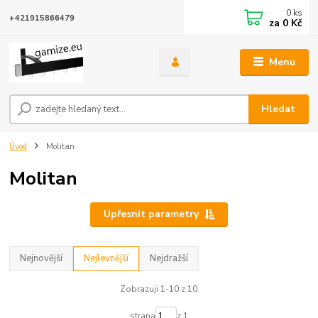
0
ks
+421915866479
za
0 Kč
Menu
Hledat
Úvod
Molitan
Molitan
Upřesnit parametry
Nejnovější
Nejlevnější
Nejdražší
Zobrazuji 1-10 z 10
strana
z 1