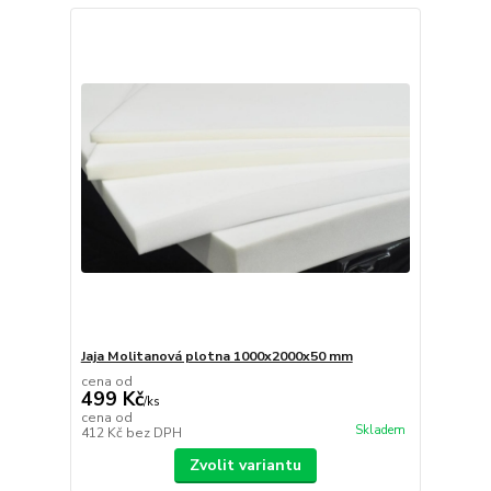
Jaja Molitanová plotna 1000x2000x50 mm
cena od
499 Kč
/
ks
cena od
Skladem
412 Kč
bez DPH
Zvolit variantu