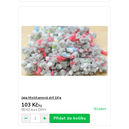
Jaja Molitanová drť 1Kg
103 Kč
/
kg
Skladem
85 Kč
bez DPH
Přidat do košíku