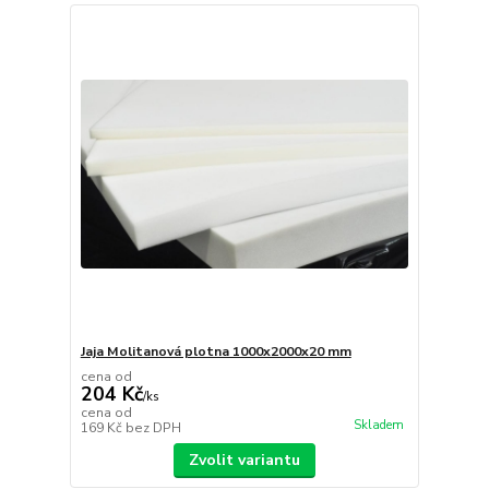
Jaja Molitanová plotna 1000x2000x20 mm
cena od
204 Kč
/
ks
cena od
Skladem
169 Kč
bez DPH
Zvolit variantu