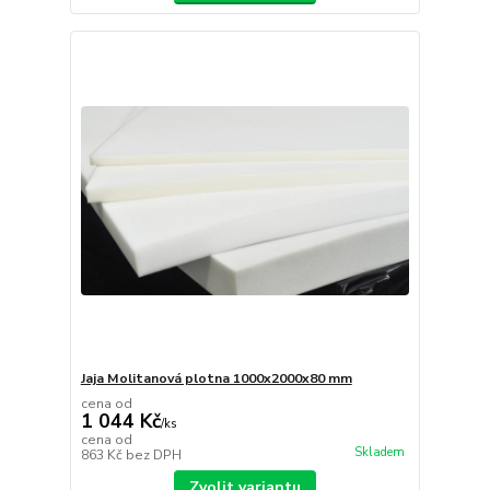
Jaja Molitanová plotna 1000x2000x80 mm
cena od
1 044 Kč
/
ks
cena od
Skladem
863 Kč
bez DPH
Zvolit variantu