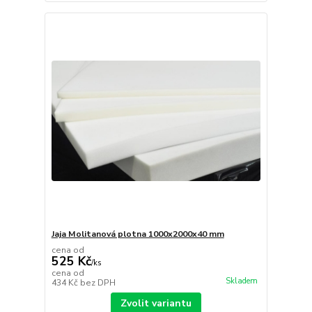
Jaja Molitanová plotna 1000x2000x40 mm
cena od
525 Kč
/
ks
cena od
Skladem
434 Kč
bez DPH
Zvolit variantu