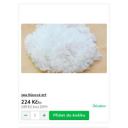
Jaja Rúnová drť
224 Kč
/
ks
Skladem
185 Kč
bez DPH
Přidat do košíku