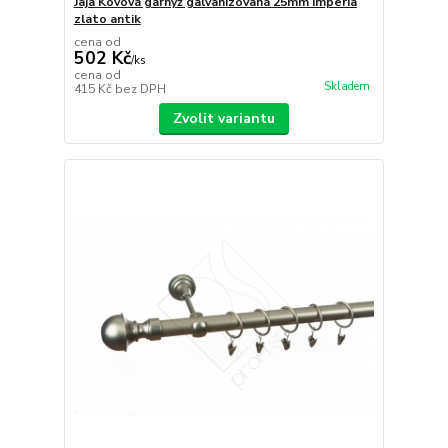
Jaja Kovová garnýž galvanizovaná 25mm Imperia
zlato antik
cena od
502 Kč
/
ks
cena od
Skladem
415 Kč
bez DPH
Zvolit variantu