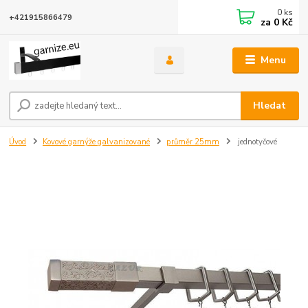
0
ks
+421915866479
za
0 Kč
Menu
Hledat
Úvod
Kovové garnýže galvanizované
průměr 25mm
jednotyčové