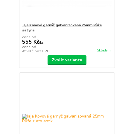
Jaja Kovová garnýž galvanizovaná 25mm Růže
satyna
cena od
555 Kč
/
ks
cena od
Skladem
459 Kč
bez DPH
Zvolit variantu