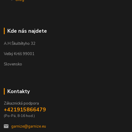
Kde nás najdete
A.H.Škultétyho 32
Veľký Krtíš 99001
Slovensko
Kontakty
Zákaznická podpora
+421915866479
(Po-Pá, 8-16 hod.)
garnize@garnize.eu