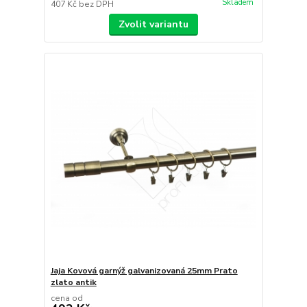
Skladem
407 Kč
bez DPH
Zvolit variantu
Jaja Kovová garnýž galvanizovaná 25mm Prato
zlato antik
cena od