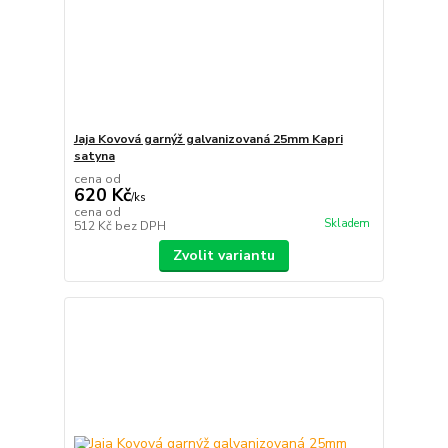
Jaja Kovová garnýž galvanizovaná 25mm Kapri
satyna
cena od
620 Kč
/
ks
cena od
Skladem
512 Kč
bez DPH
Zvolit variantu