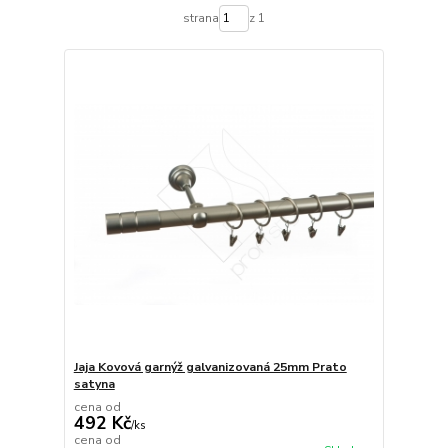
strana
z 1
Jaja Kovová garnýž galvanizovaná 25mm Prato
satyna
cena od
492 Kč
/
ks
cena od