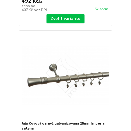
492 Kč
/
ks
cena od
Skladem
407 Kč
bez DPH
Zvolit variantu
Jaja Kovová garnýž galvanizovaná 25mm Imperia
satyna