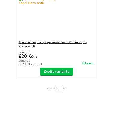
Jaja Kovová garnýž galvanizovaná 25mm Kapri
zlato antik
cena od
620 Kč
/
ks
cena od
Skladem
512 Kč
bez DPH
Zvolit variantu
strana
z 1