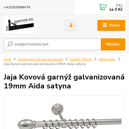
0
ks
+421915866479
za
0 Kč
Menu
Hledat
Úvod
Kovové garnýže galvanizované
průměr 19mm
jednotyčové
Jaja Kovová garnýž galvanizovaná 19mm Aida satyna
Jaja Kovová garnýž galvanizovaná
19mm Aida satyna