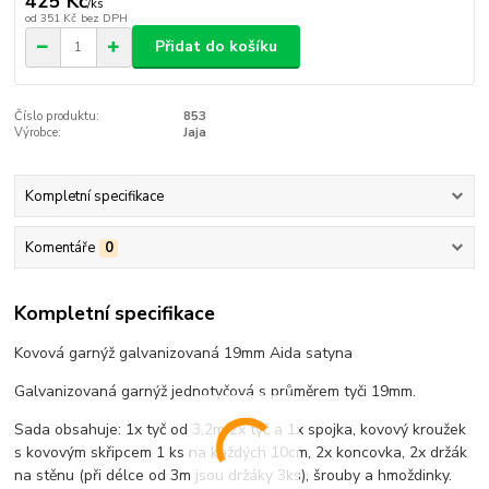
425 Kč
/
ks
od
351 Kč
bez DPH
Přidat do košíku
Číslo produktu:
853
Výrobce:
Jaja
Kompletní specifikace
Komentáře
0
Kompletní specifikace
Kovová garnýž galvanizovaná 19mm Aida satyna
Galvanizovaná garnýž jednotyčová s průměrem tyči 19mm.
Sada obsahuje: 1x tyč od 3,2m 2x tyč a 1x spojka, kovový kroužek
s kovovým skřipcem 1 ks na každých 10cm, 2x koncovka, 2x držák
na stěnu (při délce od 3m jsou držáky 3ks), šrouby a hmoždinky.