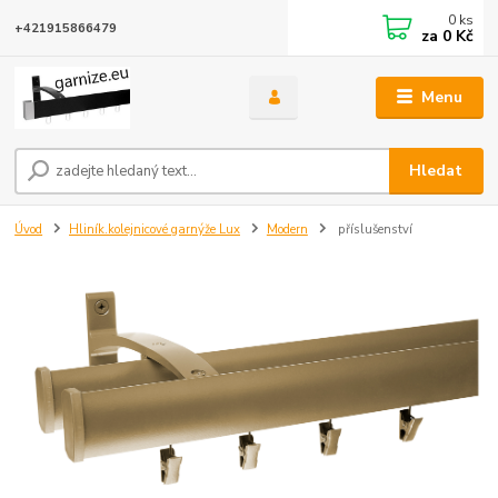
0
ks
+421915866479
za
0 Kč
Menu
Hledat
Úvod
Hliník.kolejnicové garnýže Lux
Modern
příslušenství