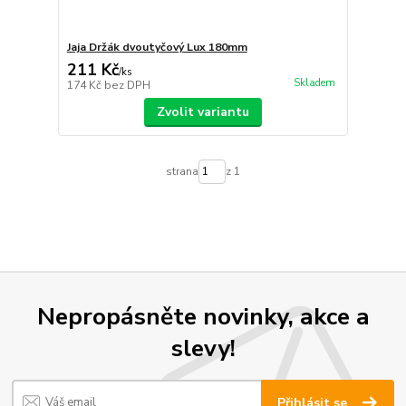
Jaja Držák dvoutyčový Lux 180mm
211 Kč
/
ks
Skladem
174 Kč
bez DPH
Zvolit variantu
strana
z 1
Nepropásněte novinky, akce a
slevy!
Přihlásit se