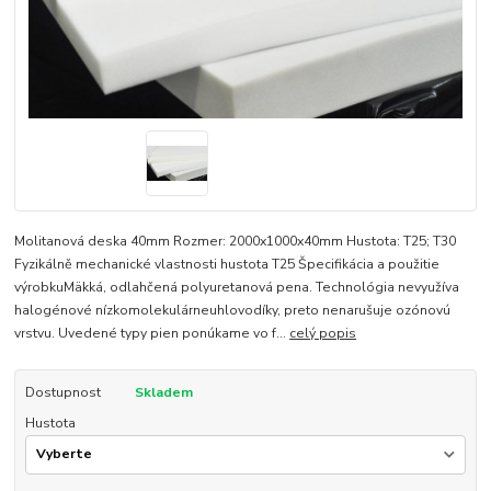
Molitanová deska 40mm Rozmer: 2000x1000x40mm Hustota: T25; T30
Fyzikálně mechanické vlastnosti hustota T25 Špecifikácia a použitie
výrobkuMäkká, odlahčená polyuretanová pena. Technológia nevyužíva
halogénové nízkomolekulárneuhlovodíky, preto nenarušuje ozónovú
vrstvu. Uvedené typy pien ponúkame vo f...
celý popis
Dostupnost
Skladem
Hustota