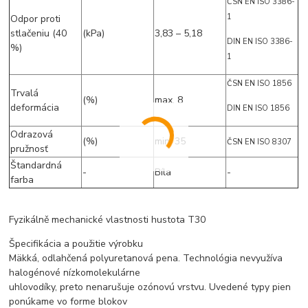
ČSN EN ISO 3386-
1
Odpor proti
stlačeniu (40
(kPa)
3,83 – 5,18
DIN EN ISO 3386-
%)
1
ČSN EN ISO 1856
Trvalá
(%)
max. 8
deformácia
DIN EN ISO 1856
Odrazová
(%)
min. 35
ČSN EN ISO 8307
pružnosť
Štandardná
-
Bíla
-
farba
Fyzikálně mechanické vlastnosti hustota T30
Špecifikácia a použitie výrobku
Mäkká, odlahčená polyuretanová pena. Technológia nevyužíva
halogénové nízkomolekulárne
uhlovodíky, preto nenarušuje ozónovú vrstvu. Uvedené typy pien
ponúkame vo forme blokov