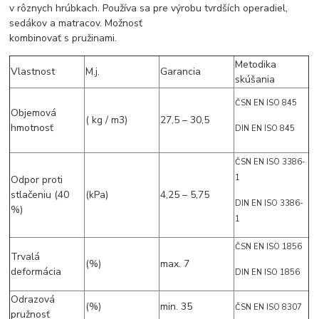
v rôznych hrúbkach. Používa sa pre výrobu tvrdších operadiel,
sedákov a matracov. Možnosť
kombinovať s pružinami.
Metodika
Vlastnost
M.j.
Garancia
skúšania
ČSN EN ISO 845
Objemová
( kg / m3)
27,5 – 30,5
hmotnosť
DIN EN ISO 845
ČSN EN ISO 3386-
1
Odpor proti
stlačeniu (40
(kPa)
4,25 – 5,75
DIN EN ISO 3386-
%)
1
ČSN EN ISO 1856
Trvalá
(%)
max. 7
deformácia
DIN EN ISO 1856
Odrazová
(%)
min. 35
ČSN EN ISO 8307
pružnosť