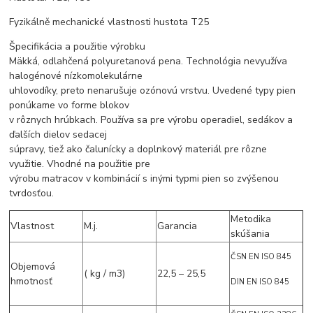
Fyzikálně mechanické vlastnosti hustota T25
Špecifikácia a použitie výrobku
Mäkká, odlahčená polyuretanová pena. Technológia nevyužíva
halogénové nízkomolekulárne
uhlovodíky, preto nenarušuje ozónovú vrstvu. Uvedené typy pien
ponúkame vo forme blokov
v rôznych hrúbkach. Používa sa pre výrobu operadiel, sedákov a
ďalších dielov sedacej
súpravy, tiež ako čalunícky a doplnkový materiál pre rôzne
využitie. Vhodné na použitie pre
výrobu matracov v kombinácií s inými typmi pien so zvýšenou
tvrdosťou.
Metodika
Vlastnost
M.j.
Garancia
skúšania
ČSN EN ISO 845
Objemová
( kg / m3)
22,5 – 25,5
hmotnosť
DIN EN ISO 845