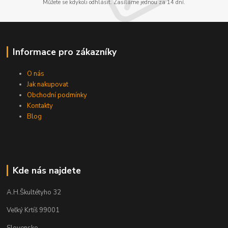
Můžete se kdykoli odhlásit. Zasíláme jednou za 14 dní.
Informace pro zákazníky
O nás
Jak nakupovat
Obchodní podmínky
Kontakty
Blog
Kde nás najdete
A.H.Škultétyho 32
Veľký Krtíš 99001
Slovensko