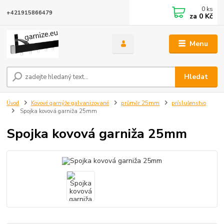
0
ks
+421915866479
za
0 Kč
Menu
Hledat
Úvod
Kovové garnýže galvanizované
průměr 25mm
príslušenstvo
Spojka kovová garniža 25mm
Spojka kovová garniža 25mm