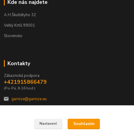
Kde nás najdete
A.H.Škultétyho 32
Veľký Krtíš 99001
Slovensko
Kontakty
Zákaznická podpora
+421915866479
(Po-Pá, 8-16 hod.)
garnize@garnize.eu
Souhlasím
Nastavení