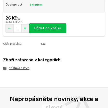
Dostupnost
Skladem
26 Kč
/
ks
21 Kč
bez DPH
Přidat do košíku
Číslo produktu:
621
Zboží zařazeno v kategoriích
príslušenstvo
Nepropásněte novinky, akce a
slevy!