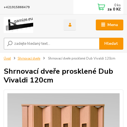
0
ks
+421915866479
za
0 Kč
Menu
Hledat
Úvod
Shrnovací dveře
Shrnovací dveře prosklené Dub Vivaldi 120cm
Shrnovací dveře prosklené Dub
Vivaldi 120cm