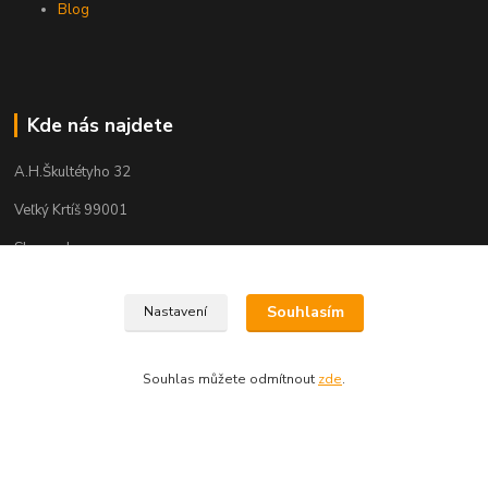
Blog
Kde nás najdete
A.H.Škultétyho 32
Veľký Krtíš 99001
Slovensko
Souhlasím
Nastavení
Kontakty
Souhlas můžete odmítnout
zde
.
Zákaznická podpora
+421915866479
(Po-Pá, 8-16 hod.)
garnize@garnize.eu