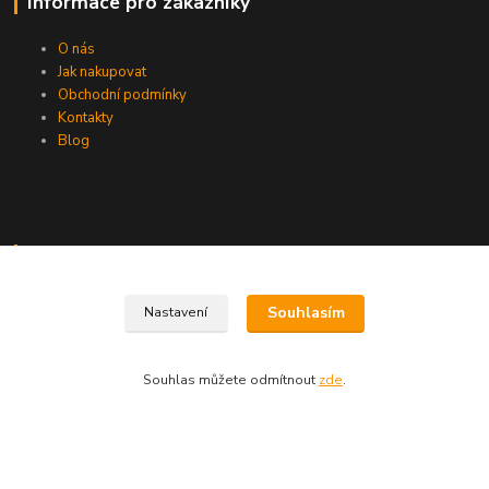
Informace pro zákazníky
O nás
Jak nakupovat
Obchodní podmínky
Kontakty
Blog
Kde nás najdete
A.H.Škultétyho 32
Souhlasím
Nastavení
Veľký Krtíš 99001
Slovensko
Souhlas můžete odmítnout
zde
.
Kontakty