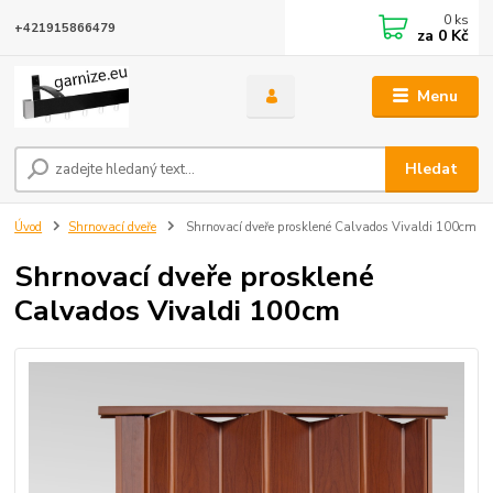
0
ks
+421915866479
za
0 Kč
Menu
Hledat
Úvod
Shrnovací dveře
Shrnovací dveře prosklené Calvados Vivaldi 100cm
Shrnovací dveře prosklené
Calvados Vivaldi 100cm