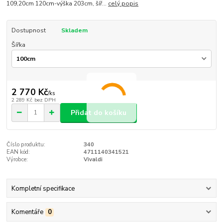
109,20cm 120cm-výška 203cm, šíř...
celý popis
Dostupnost
Skladem
Šířka
2 770 Kč
/
ks
2 289 Kč
bez DPH
Přidat do košíku
Číslo produktu:
340
EAN kód:
4711140341521
Výrobce:
Vivaldi
Kompletní specifikace
Komentáře
0