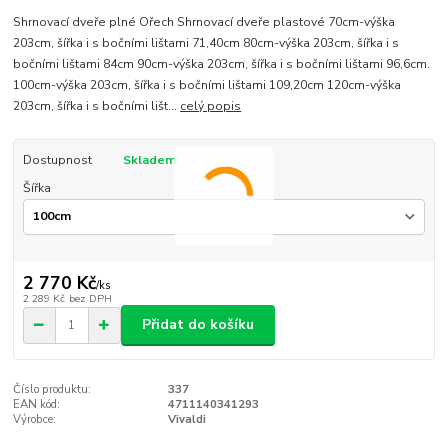
Shrnovací dveře plné Ořech Shrnovací dveře plastové 70cm-výška
203cm, šířka i s bočními lištami 71,40cm 80cm-výška 203cm, šířka i s
bočními lištami 84cm 90cm-výška 203cm, šířka i s bočními lištami 96,6cm.
100cm-výška 203cm, šířka i s bočními lištami 109,20cm 120cm-výška
203cm, šířka i s bočními lišt...
celý popis
Dostupnost
Skladem
Šířka
2 770 Kč
/
ks
2 289 Kč
bez DPH
Přidat do košíku
Číslo produktu:
337
EAN kód:
4711140341293
Výrobce:
Vivaldi