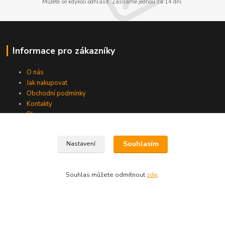
Můžete se kdykoli odhlásit. Zasíláme jednou za 14 dní.
Informace pro zákazníky
O nás
Jak nakupovat
Obchodní podmínky
Kontakty
Blog
Souhlasím
Nastavení
Kde nás najdete
Souhlas můžete odmítnout
zde
.
A.H.Škultétyho 32
Veľký Krtíš 99001
Slovensko