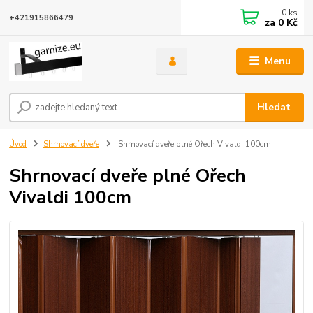
0
ks
+421915866479
za
0 Kč
Menu
Hledat
Úvod
Shrnovací dveře
Shrnovací dveře plné Ořech Vivaldi 100cm
Shrnovací dveře plné Ořech
Vivaldi 100cm