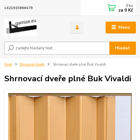
0
ks
+421915866479
za
0 Kč
Menu
Hledat
Úvod
Shrnovací dveře
Shrnovací dveře plné Buk Vivaldi
Shrnovací dveře plné Buk Vivaldi