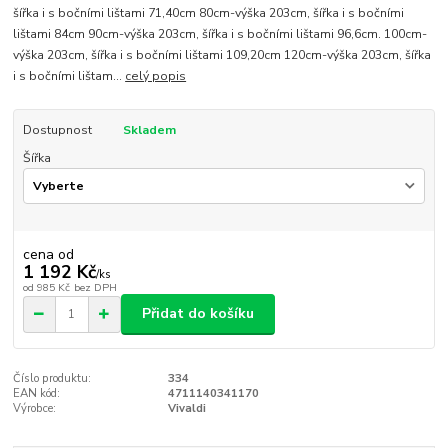
šířka i s bočními lištami 71,40cm 80cm-výška 203cm, šířka i s bočními
lištami 84cm 90cm-výška 203cm, šířka i s bočními lištami 96,6cm. 100cm-
výška 203cm, šířka i s bočními lištami 109,20cm 120cm-výška 203cm, šířka
i s bočními lištam...
celý popis
Dostupnost
Skladem
Šířka
cena od
1 192 Kč
/
ks
od
985 Kč
bez DPH
Přidat do košíku
Číslo produktu:
334
EAN kód:
4711140341170
Výrobce:
Vivaldi