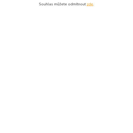
Kde nás najdete
Souhlas můžete odmítnout
zde
.
A.H.Škultétyho 32
Veľký Krtíš 99001
Slovensko
Kontakty
Zákaznická podpora
+421915866479
(Po-Pá, 8-16 hod.)
garnize@garnize.eu