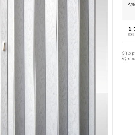
Šíř
1 
985
Číslo p
Výrobc