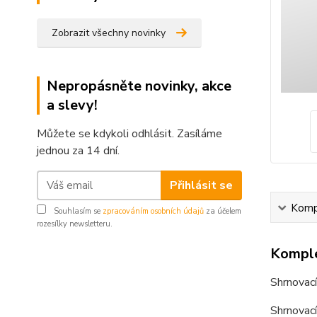
Zobrazit všechny novinky
Nepropásněte novinky, akce
a slevy!
Můžete se kdykoli odhlásit. Zasíláme
jednou za 14 dní.
Přihlásit se
Kompl
Souhlasím se
zpracováním osobních údajů
za účelem
rozesílky newsletteru.
Komple
Shrnovací
Shrnovac