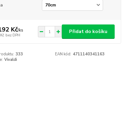
ka
192 Kč
/
ks
Přidat do košíku
 Kč
bez DPH
roduktu:
333
EAN kód:
4711140341163
e:
Vivaldi