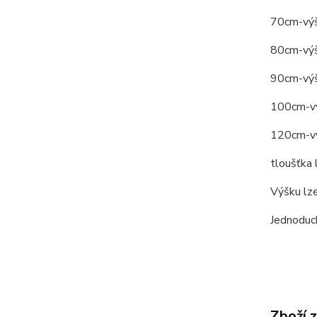
70cm-výšk
80cm-výšk
90cm-výšk
100cm-vý
120cm-vý
tloušťka
Výšku lze
Jednoduch
Zboží 