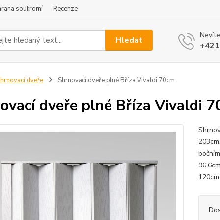
hrana soukromí
Recenze
Nevíte
Hledat
+421
hrnovací dveře
Shrnovací dveře plné Bříza Vivaldi 70cm
ovací dveře plné Bříza Vivaldi 
Shrnov
203cm,
bočním
96,6cm
120cm-v
Dos