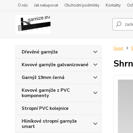
O nás
Jak nakupovat
Obchodní podmínky
Kontakty
Oc
Úvod
S
Dřevěné garnýže
Shrn
Kovové garnýže galvanizované
Garnýž 19mm černá
Kovové garnýže z PVC
komponenty
Stropní PVC kolejnice
Hliníkové stropní garnyže
smart