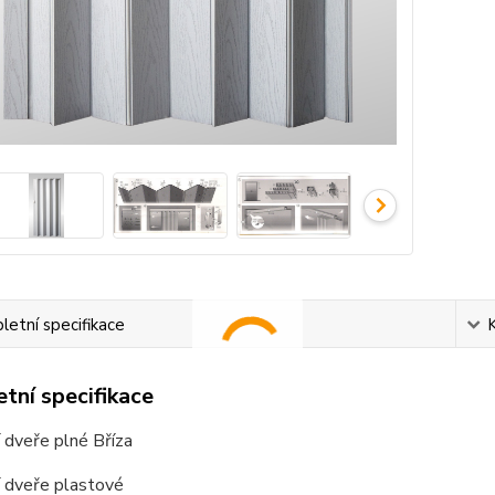
etní specifikace
tní specifikace
 dveře plné Bříza
í dveře plastové