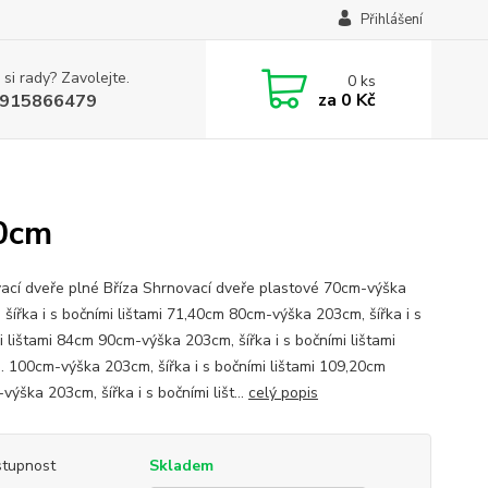
Přihlášení
 si rady? Zavolejte.
0
ks
za
0 Kč
915866479
70cm
ací dveře plné Bříza Shrnovací dveře plastové 70cm-výška
 šířka i s bočními lištami 71,40cm 80cm-výška 203cm, šířka i s
i lištami 84cm 90cm-výška 203cm, šířka i s bočními lištami
. 100cm-výška 203cm, šířka i s bočními lištami 109,20cm
ýška 203cm, šířka i s bočními lišt...
celý popis
tupnost
Skladem