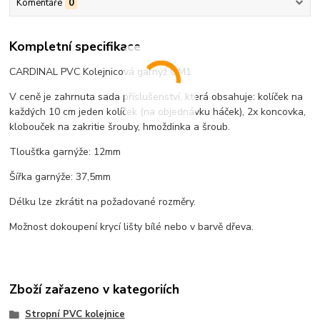
Komentáře
0
Kompletní specifikace
CARDINAL PVC Kolejnicová garnýž OM1
V ceně je zahrnuta sada příslušenství, která obsahuje: kolíček na
každých 10 cm jeden kolíček (na objednávku háček), 2x koncovka,
klobouček na zakritie šrouby, hmoždinka a šroub.
Tloušťka garnýže: 12mm
Šířka garnýže: 37,5mm
Délku lze zkrátit na požadované rozměry.
Možnost dokoupení krycí lišty bílé nebo v barvě dřeva.
Zboží zařazeno v kategoriích
Stropní PVC kolejnice