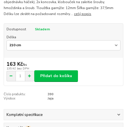
objednávku háček), 2x koncovka, klobouček na zakritie šrouby,
hmoždinka a šroub. Tloušťka garnýže: 12mm Šířka garnýže: 37,5mm
Délku lze zkrátit na požadované rozměry....
celý popis
Dostupnost
Skladem
Délka
163 Kč
/
ks
135 Kč
bez DPH
Přidat do košíku
Číslo produktu:
390
Výrobce:
Jaja
Kompletní specifikace