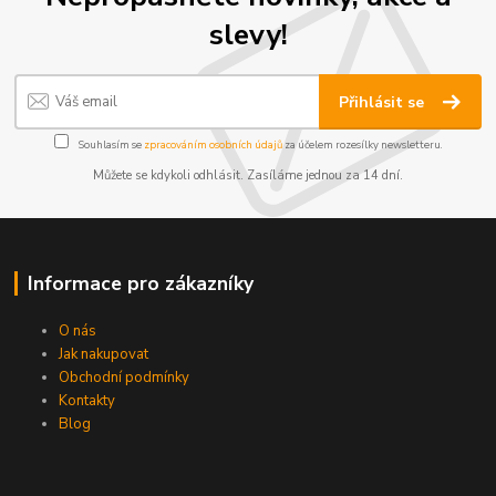
slevy!
Přihlásit se
Souhlasím se
zpracováním osobních údajů
za účelem rozesílky newsletteru.
Můžete se kdykoli odhlásit. Zasíláme jednou za 14 dní.
Informace pro zákazníky
O nás
Jak nakupovat
Obchodní podmínky
Kontakty
Blog