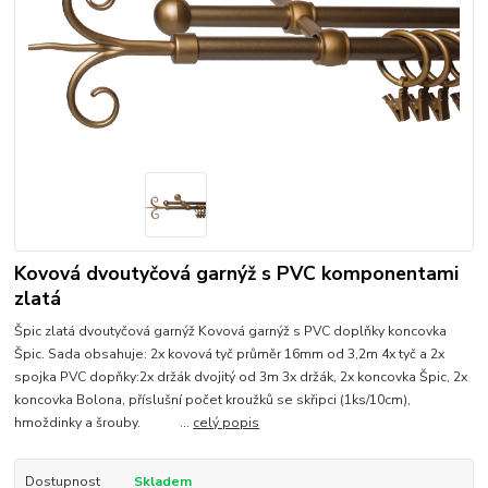
Kovová dvoutyčová garnýž s PVC komponentami
zlatá
Špic zlatá dvoutyčová garnýž Kovová garnýž s PVC doplňky koncovka
Špic. Sada obsahuje: 2x kovová tyč průměr 16mm od 3,2m 4x tyč a 2x
spojka PVC dopňky:2x držák dvojitý od 3m 3x držák, 2x koncovka Špic, 2x
koncovka Bolona, příslušní počet kroužků se skřipci (1ks/10cm),
hmoždinky a šrouby. ...
celý popis
Dostupnost
Skladem