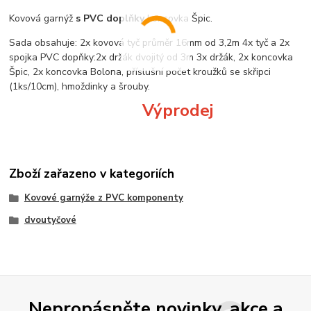
Kovová garnýž
s PVC doplňky
koncovka Špic.
Sada obsahuje: 2x kovová tyč průměr 16mm od 3,2m 4x tyč a 2x
spojka PVC dopňky:2x držák dvojitý od 3m 3x držák, 2x koncovka
Špic, 2x koncovka Bolona, příslušní počet kroužků se skřipci
(1ks/10cm), hmoždinky a šrouby.
Výprodej
Zboží zařazeno v kategoriích
Kovové garnýže z PVC komponenty
dvoutyčové
Nepropásněte novinky, akce a