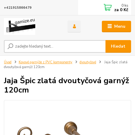
0
ks
+421915866479
za
0 Kč
Menu
Hledat
Úvod
Kovové garnýže z PVC komponenty
dvoutyčové
Jaja Špic zlatá
dvoutyčová garnýž 120cm
Jaja Špic zlatá dvoutyčová garnýž
120cm