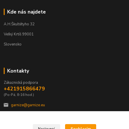
Kde nás najdete
A.H.Škultétyho 32
Veľký Krtíš 99001
Slovensko
Kontakty
Zákaznická podpora
+421915866479
(Po-Pá, 8-16 hod.)
garnize@garnize.eu
Souhlasím
Nastavení