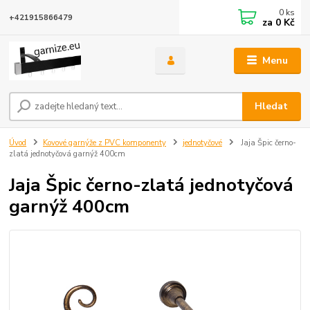
0
ks
+421915866479
za
0 Kč
Menu
Hledat
Úvod
Kovové garnýže z PVC komponenty
jednotyčové
Jaja Špic černo-
zlatá jednotyčová garnýž 400cm
Jaja Špic černo-zlatá jednotyčová
garnýž 400cm