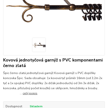
Kovová jednotyčová garnýž s PVC komponentami
černo zlatá
Špic černo-zlatá jednotyčová garnýž Kovová garnýž s PVC doplňky
koncovka Špic. Sada obsahuje: 1x kovová tyč průměr 16mm (od 3,2m 2x
tyč a 1x spojka) PVC doplňky: 2x držák jednoduchý od 3m 3x držák, 2x
koncovka, příslušný počet kroužků se skřipcem, hmoždinky a šrouby..
...
celý popis
Dostupnost
Skladem