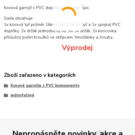
Kovová garnýž s PVC doplňky koncovka Špic.
Sada obsahuje:
1x kovová tyč průměr 16mm (od 3,2m 2x tyč a 1x spojka) PVC
doplňky: 2x držák jednoduchý od 3m 3x držák, 2x koncovka,
příslušný počet kroužků se skřipcem, hmoždinky a šrouby..
Výprodej
Zboží zařazeno v kategoriích
Kovové garnýže z PVC komponenty
jednotyčové
Nepropásněte novinky, akce a