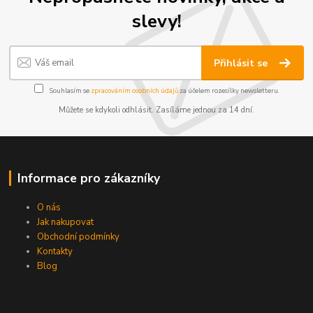
slevy!
Přihlásit se
Souhlasím se
zpracováním osobních údajů
za účelem rozesílky newsletteru.
Můžete se kdykoli odhlásit. Zasíláme jednou za 14 dní.
Informace pro zákazníky
O nás
Jak nakupovat
Obchodní podmínky
Kontakty
Blog