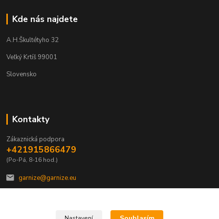
Kde nás najdete
A.H.Škultétyho 32
Veľký Krtíš 99001
Slovensko
Kontakty
Zákaznická podpora
+421915866479
(Po-Pá, 8-16 hod.)
garnize@garnize.eu
Souhlasím
Nastavení