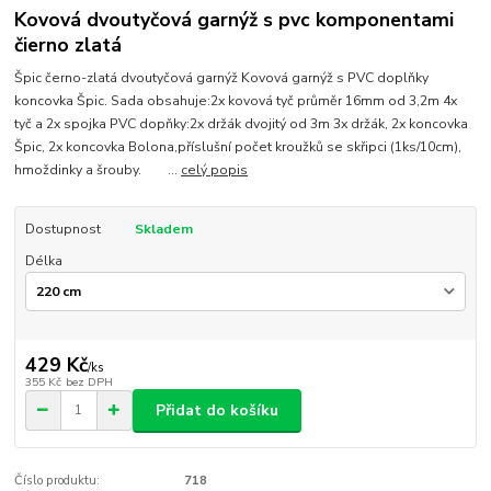
Kovová dvoutyčová garnýž s pvc komponentami
čierno zlatá
Špic černo-zlatá dvoutyčová garnýž Kovová garnýž s PVC doplňky
koncovka Špic. Sada obsahuje:2x kovová tyč průměr 16mm od 3,2m 4x
tyč a 2x spojka PVC dopňky:2x držák dvojitý od 3m 3x držák, 2x koncovka
Špic, 2x koncovka Bolona,příslušní počet kroužků se skřipci (1ks/10cm),
hmoždinky a šrouby. ...
celý popis
Dostupnost
Skladem
Délka
429 Kč
/
ks
355 Kč
bez DPH
Přidat do košíku
Číslo produktu:
718