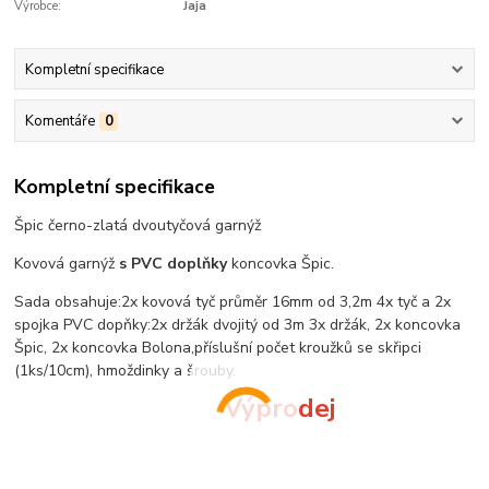
Výrobce:
Jaja
Kompletní specifikace
Komentáře
0
Kompletní specifikace
Špic černo-zlatá dvoutyčová garnýž
Kovová garnýž
s PVC doplňky
koncovka Špic.
Sada obsahuje:2x kovová tyč průměr 16mm od 3,2m 4x tyč a 2x
spojka PVC dopňky:2x držák dvojitý od 3m 3x držák, 2x koncovka
Špic, 2x koncovka Bolona,příslušní počet kroužků se skřipci
(1ks/10cm), hmoždinky a šrouby.
Výprodej