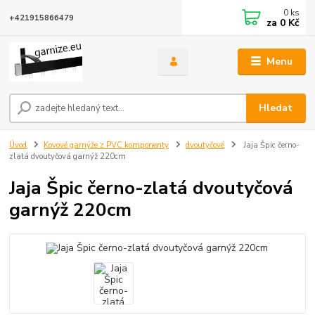
0
ks
+421915866479
za
0 Kč
Menu
Hledat
Úvod
Kovové garnýže z PVC komponenty
dvoutyčové
Jaja Špic černo-
zlatá dvoutyčová garnýž 220cm
Jaja Špic černo-zlatá dvoutyčová
garnýž 220cm