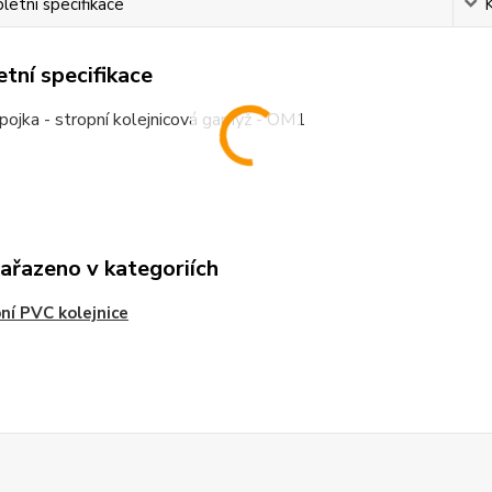
etní specifikace
tní specifikace
ojka - stropní kolejnicová garnýž - OM1
zařazeno v kategoriích
ní PVC kolejnice