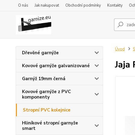
O nás
Jak nakupovat
Obchodní podmínky
Kontakty
Oc
Úvod
S
Dřevěné garnýže
Jaja
Kovové garnýže galvanizované
Garnýž 19mm černá
Kovové garnýže z PVC
komponenty
Stropní PVC kolejnice
Hliníkové stropní garnyže
smart