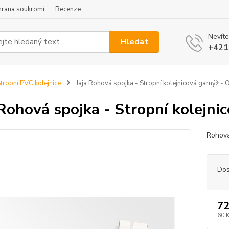
hrana soukromí
Recenze
Nevíte
Hledat
+421
tropní PVC kolejnice
Jaja Rohová spojka - Stropní kolejnicová garnýž -
 Rohová spojka - Stropní kolejn
Rohová
Dos
72
60 