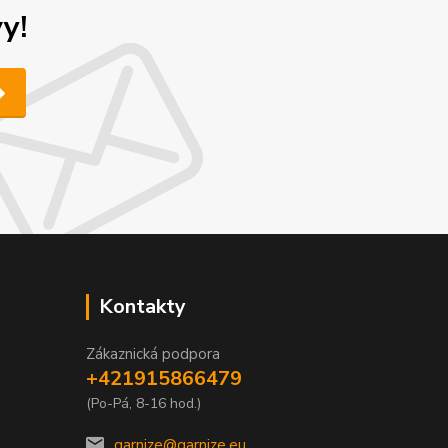
y!
Kontakty
Zákaznická podpora
+421915866479
(Po-Pá, 8-16 hod.)
garnize@garnize.eu