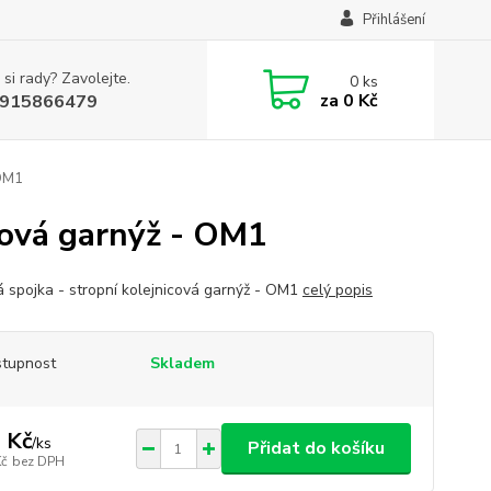
Přihlášení
 si rady? Zavolejte.
0
ks
za
0 Kč
915866479
 OM1
icová garnýž - OM1
 spojka - stropní kolejnicová garnýž - OM1
celý popis
tupnost
Skladem
 Kč
/
ks
Přidat do košíku
Kč
bez DPH