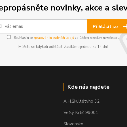
epropásněte novinky, akce a slev
Přihlásit se
Souhlasím se
zpracováním osobních údajů
za účelem rozesílky newsletteru.
Můžete se kdykoli odhlásit. Zasíláme jednou za 14 dní.
Kde nás najdete
A.H.Škultétyho 32
Veľký Krtíš 99001
Slovensko