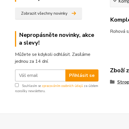
Kompl
Zobrazit všechny novinky
Komple
Rohová sp
Nepropásněte novinky, akce
a slevy!
Můžete se kdykoli odhlásit. Zasíláme
jednou za 14 dní.
Zboží 
Přihlásit se
Strop
Souhlasím se
zpracováním osobních údajů
za účelem
rozesílky newsletteru.