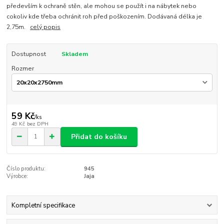
především k ochraně stěn, ale mohou se použít i na nábytek nebo
cokoliv kde třeba ochránit roh před poškozením. Dodávaná délka je
2,75m.
celý popis
Dostupnost
Skladem
Rozmer
59 Kč
/
ks
49 Kč
bez DPH
Přidat do košíku
Číslo produktu:
945
Výrobce:
Jaja
Kompletní specifikace