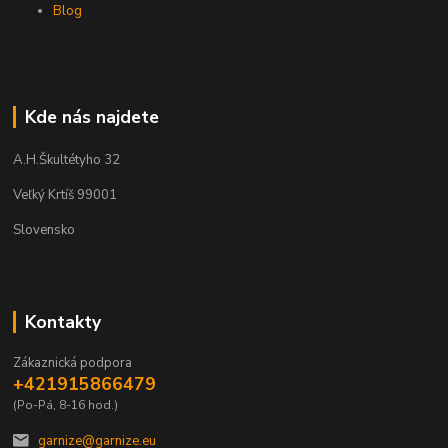
Blog
Kde nás najdete
A.H.Škultétyho 32
Veľký Krtíš 99001
Slovensko
Kontakty
Zákaznická podpora
+421915866479
(Po-Pá, 8-16 hod.)
garnize@garnize.eu