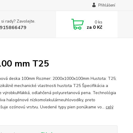
Přihlášení
 si rady? Zavolejte.
0
ks
za
0 Kč
915866479
x100 mm T25
nová deska 100mm Rozmer: 2000x1000x100mm Hustota: T25;
zikálně mechanické vlastnosti hustota T25 Špecifikácia a
ie výrobkuMäkká, odlahčená polyuretanová pena. Technológia
íva halogénové nízkomolekulárneuhlovodíky, preto
šuje ozónovú vrstvu. Uvedené typy pien ponúkame vo...
celý