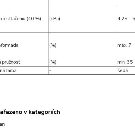
oti stlačeniu (40 %)
(kPa)
4,25 – 
eformácia
(%)
max. 7
 pružnosť
(%)
min. 35
ná farba
-
šedá
zařazeno v kategoriích
an