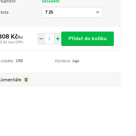
tupnost
Skladem
tota
308 Kč
/
ks
Přidat do košíku
81 Kč
bez DPH
roduktu:
288
Výrobce:
Jaja
Komentáře
0