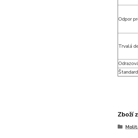
Odpor pr
Trvalá d
Odrazová
Štandard
Zboží 
Molit