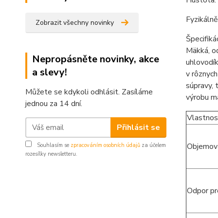
Hustota:
Fyzikáln
Zobrazit všechny novinky
Špecifiká
Mäkká, o
Nepropásněte novinky, akce
uhlovodí
a slevy!
v rôznych
súpravy, 
Můžete se kdykoli odhlásit. Zasíláme
výrobu ma
jednou za 14 dní.
Vlastnos
Přihlásit se
Objemov
Souhlasím se
zpracováním osobních údajů
za účelem
rozesílky newsletteru.
Odpor pr