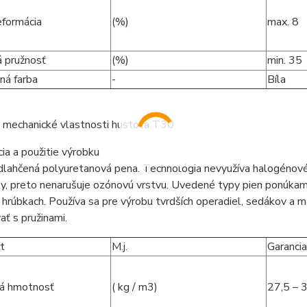
eformácia
(%)
max. 8
 pružnosť
(%)
min. 35
ná farba
-
Bíla
ě mechanické vlastnosti hustota T30
cia a použitie výrobku
dlahčená polyuretanová pena. Technológia nevyužíva halogénov
ky, preto nenarušuje ozónovú vrstvu. Uvedené typy pien ponúka
 hrúbkach. Používa sa pre výrobu tvrdších operadiel, sedákov a 
ť s pružinami.
t
M.j.
Garancia
á hmotnosť
( kg / m3)
27,5 – 