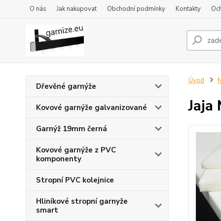
O nás
Jak nakupovat
Obchodní podmínky
Kontakty
Oc
Úvod
M
Dřevěné garnýže
Jaja
Kovové garnýže galvanizované
Garnýž 19mm černá
Kovové garnýže z PVC
komponenty
Stropní PVC kolejnice
Hliníkové stropní garnyže
smart