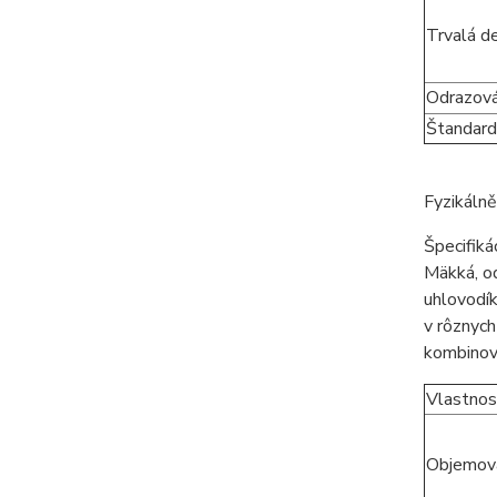
Trvalá d
Odrazová
Štandard
Fyzikáln
Špecifiká
Mäkká, o
uhlovodí
v rôznych
kombinova
Vlastnos
Objemov