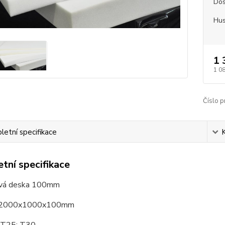
Dos
Hus
1 
1 0
Číslo p
etní specifikace
tní specifikace
ová deska 100mm
 2000x1000x100mm