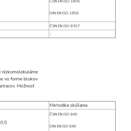
ČSN EN ISO 1856
DIN EN ISO 1856
ČSN EN ISO 8307
-
é nízkomolekulárne
me vo forme blokov
matracov. Možnosť
Metodika skúšania
ČSN EN ISO 845
30,5
DIN EN ISO 845