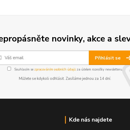
epropásněte novinky, akce a slev
Přihlásit se
Souhlasím se
zpracováním osobních údajů
za účelem rozesílky newsletteru.
Můžete se kdykoli odhlásit. Zasíláme jednou za 14 dní.
Kde nás najdete