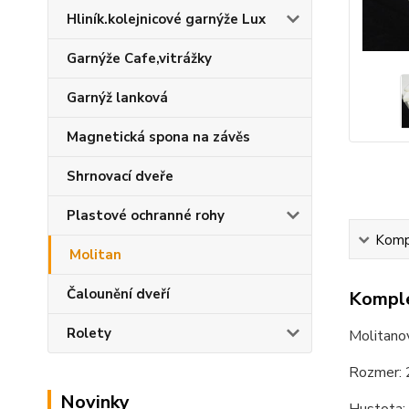
Hliník.kolejnicové garnýže Lux
Garnýže Cafe,vitrážky
Garnýž lanková
Magnetická spona na závěs
Shrnovací dveře
Plastové ochranné rohy
Kompl
Molitan
Čalounění dveří
Komple
Rolety
Molitan
Rozmer:
Novinky