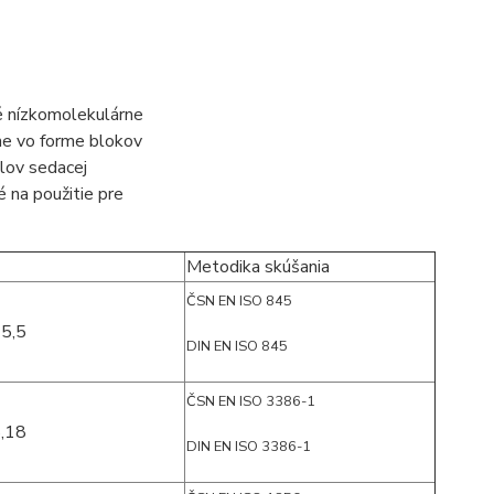
é nízkomolekulárne
me vo forme blokov
elov sedacej
é na použitie pre
Metodika skúšania
ČSN EN ISO 845
25,5
DIN EN ISO 845
ČSN EN ISO 3386-1
5,18
DIN EN ISO 3386-1