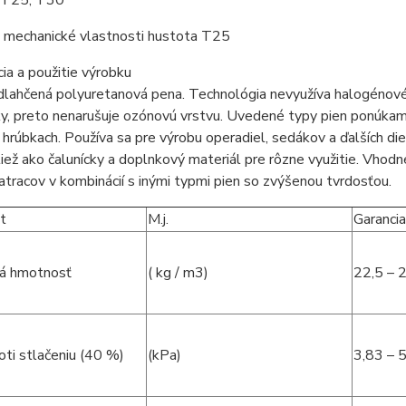
 T25; T30
ě mechanické vlastnosti hustota T25
cia a použitie výrobku
dlahčená polyuretanová pena. Technológia nevyužíva halogénov
ky, preto nenarušuje ozónovú vrstvu. Uvedené typy pien ponúka
 hrúbkach. Používa sa pre výrobu operadiel, sedákov a ďalších di
tiež ako čalunícky a doplnkový materiál pre rôzne využitie. Vhodn
tracov v kombinácií s inými typmi pien so zvýšenou tvrdosťou.
t
M.j.
Garancia
á hmotnosť
( kg / m3)
22,5 – 
oti stlačeniu (40 %)
(kPa)
3,83 – 