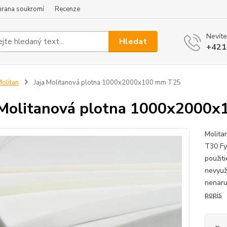
hrana soukromí
Recenze
Nevíte
Hledat
+421
olitan
Jaja Molitanová plotna 1000x2000x100 mm T25
 Molitanová plotna 1000x2000
Molita
T30 Fy
použit
nevyuž
nenaru
popis