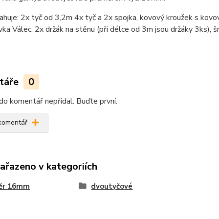
huje: 2x tyč od 3,2m 4x tyč a 2x spojka, kovový kroužek s kov
ka Válec, 2x držák na stěnu (při délce od 3m jsou držáky 3ks), š
táře
0
do komentář nepřidal. Buďte první.
 komentář
zařazeno v kategoriích
ěr 16mm
dvoutyčové