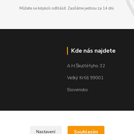
Můžete se kdykoli odhlásit. Zasíláme jednou za 14 dní.
Kde nás najdete
A.H.Škultétyho 32
Veľký Krtíš 99001
Slovensko
Souhlasím
Nastavení