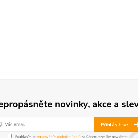
epropásněte novinky, akce a slev
Přihlásit se
Souhlasím se
zpracováním osobních údajů
za účelem rozesílky newsletteru.