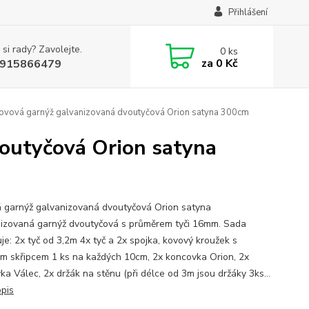
Přihlášení
 si rady? Zavolejte.
0
ks
za
0 Kč
915866479
Kovová garnýž galvanizovaná dvoutyčová Orion satyna 300cm
voutyčová Orion satyna
 garnýž galvanizovaná dvoutyčová Orion satyna
izovaná garnýž dvoutyčová s průměrem tyči 16mm. Sada
je: 2x tyč od 3,2m 4x tyč a 2x spojka, kovový kroužek s
m skřipcem 1 ks na každých 10cm, 2x koncovka Orion, 2x
ka Válec, 2x držák na stěnu (při délce od 3m jsou držáky 3ks...
opis