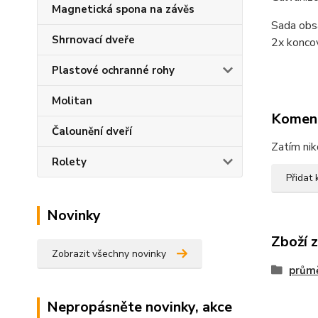
Magnetická spona na závěs
Sada obsa
Shrnovací dveře
2x koncov
Plastové ochranné rohy
Molitan
Komen
Čalounění dveří
Zatím nik
Rolety
Přidat
Novinky
Zboží 
Zobrazit všechny novinky
prům
Nepropásněte novinky, akce