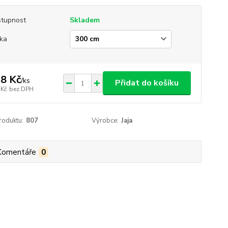
tupnost
Skladem
ka
8 Kč
/
ks
Přidat do košíku
 Kč
bez DPH
roduktu:
807
Výrobce:
Jaja
Komentáře
0