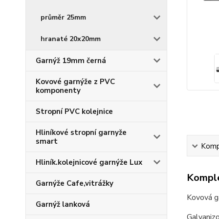
průměr 25mm
hranaté 20x20mm
Garnýž 19mm černá
Kovové garnýže z PVC
komponenty
Stropní PVC kolejnice
Hliníkové stropní garnyže
smart
Kompl
Hliník.kolejnicové garnýže Lux
Komple
Garnýže Cafe,vitrážky
Kovová g
Garnýž lanková
Galvaniz