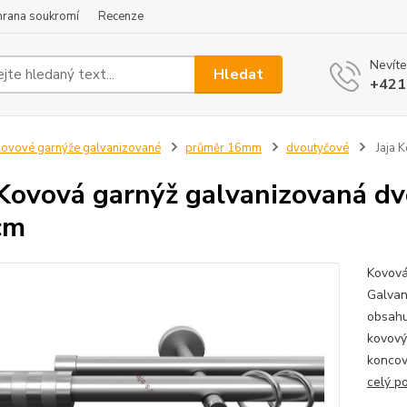
hrana soukromí
Recenze
Nevíte
Hledat
+421
ovové garnýže galvanizované
průměr 16mm
dvoutyčové
Jaja 
 Kovová garnýž galvanizovaná d
cm
Kovová
Galvan
obsahu
kovový
koncov
celý p