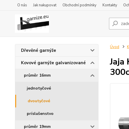
O nás
Jak nakupovat
Obchodní podmínky
Kontakty
Oc
Úvod
K
Dřevěné garnýže
Jaja
Kovové garnýže galvanizované
300
průměr 16mm
jednotyčové
dvoutyčové
príslušenstvo
průměr 19mm