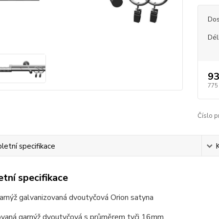
Dos
Dél
93
775
Číslo p
etní specifikace
tní specifikace
arnýž galvanizovaná dvoutyčová Orion satyna
ovaná garnýž dvoutyčová s průměrem tyči 16mm.