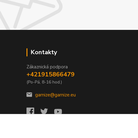
Kontakty
Zákaznická podpora
+421915866479
(Po-Pá, 8-16 hod.)
garnize@garnize.eu