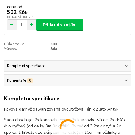
cena od
502 Kč
/
ks
od
415 Kč
bez DPH
Přidat do košíku
Číslo produktu:
800
Výrobce:
Jaja
Kompletní specifikace
Komentáře
0
Kompletní specifikace
Kovová garnýž galvanizovaná dvoutyčová Fénix Zlato Antyk
Sada obsahuje: 2x koncovka Fénix, 2x koncovka Válec, 2x držák
dvoutyčový (od délky 3m 3x držák), 2x tyč od 3.2m 4x tyč a 2x
spojka, 1 kroužek ze skřipcem na každých 10cm, hmoždinky a