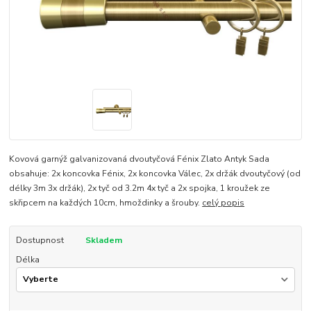
Kovová garnýž galvanizovaná dvoutyčová Fénix Zlato Antyk Sada
obsahuje: 2x koncovka Fénix, 2x koncovka Válec, 2x držák dvoutyčový (od
délky 3m 3x držák), 2x tyč od 3.2m 4x tyč a 2x spojka, 1 kroužek ze
skřipcem na každých 10cm, hmoždinky a šrouby.
celý popis
Dostupnost
Skladem
Délka