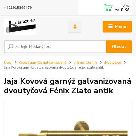
0
ks
+421915866479
za
0 Kč
Menu
Hledat
Úvod
Kovové garnýže galvanizované
průměr 16mm
dvoutyčové
Jaja Kovová garnýž galvanizovaná dvoutyčová Fénix Zlato antik
Jaja Kovová garnýž galvanizovaná
dvoutyčová Fénix Zlato antik