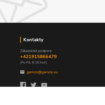
Kontakty
Zákaznická podpora
+421915866479
(Po-Pá, 8-16 hod.)
garnize@garnize.eu