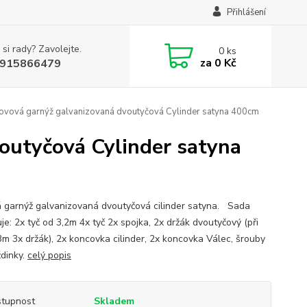
Přihlášení
 si rady? Zavolejte.
0
ks
za
0 Kč
915866479
Kovová garnýž galvanizovaná dvoutyčová Cylinder satyna 400cm
outyčová Cylinder satyna
 garnýž galvanizovaná dvoutyčová cilinder satyna. Sada
e: 2x tyč od 3,2m 4x tyč 2x spojka, 2x držák dvoutyčový (při
3m 3x držák), 2x koncovka cilinder, 2x koncovka Válec, šrouby
dinky.
celý popis
tupnost
Skladem