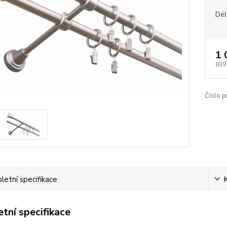
Dél
1 
839
Číslo p
etní specifikace
tní specifikace