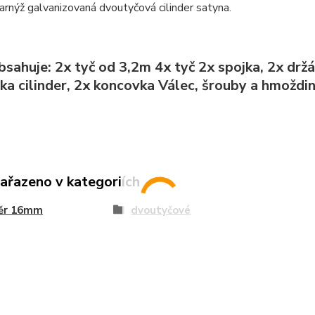
rnýž galvanizovaná dvoutyčová cilinder satyna.
sahuje: 2x tyč od 3,2m 4x tyč 2x spojka, 2x drž
ka cilinder, 2x koncovka Válec, šrouby a hmoždin
zařazeno v kategoriích
ěr 16mm
dvoutyčové