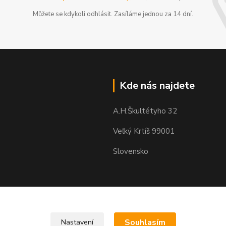
Můžete se kdykoli odhlásit. Zasíláme jednou za 14 dní.
Kde nás najdete
A.H.Škultétyho 32
Veľký Krtíš 99001
Slovensko
Souhlasím
Nastavení