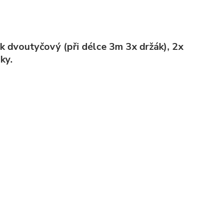
ák dvoutyčový (při délce 3m 3x držák), 2x
ky.