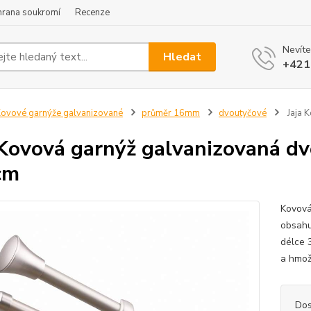
hrana soukromí
Recenze
Nevíte
Hledat
+421
ovové garnýže galvanizované
průměr 16mm
dvoutyčové
Jaja 
 Kovová garnýž galvanizovaná dv
cm
Kovová
obsahuj
délce 
a hmož
Dos