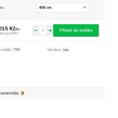
ka
015 Kč
/
ks
Přidat do košíku
 Kč
bez DPH
roduktu:
799
Výrobce:
Jaja
Komentáře
0