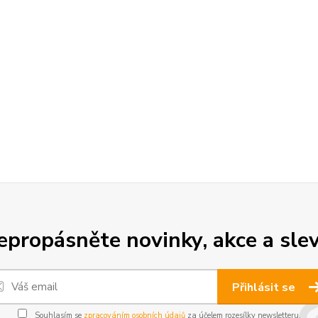
epropásněte novinky, akce a slev
Přihlásit se
Souhlasím se
zpracováním osobních údajů
za účelem rozesílky newsletteru.