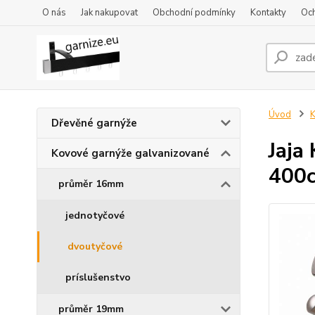
O nás
Jak nakupovat
Obchodní podmínky
Kontakty
Oc
Úvod
K
Dřevěné garnýže
Jaja
Kovové garnýže galvanizované
400
průměr 16mm
jednotyčové
dvoutyčové
príslušenstvo
průměr 19mm