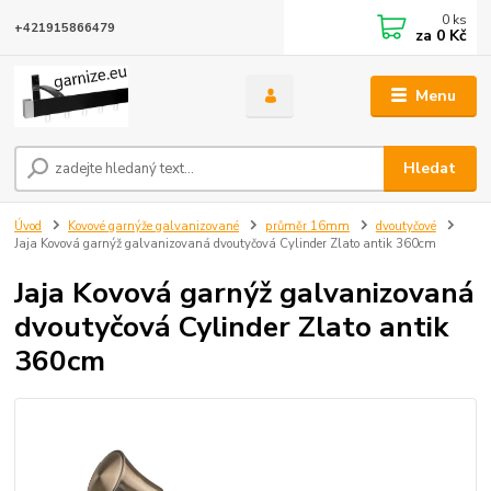
0
ks
+421915866479
za
0 Kč
Menu
Hledat
Úvod
Kovové garnýže galvanizované
průměr 16mm
dvoutyčové
Jaja Kovová garnýž galvanizovaná dvoutyčová Cylinder Zlato antik 360cm
Jaja Kovová garnýž galvanizovaná
dvoutyčová Cylinder Zlato antik
360cm