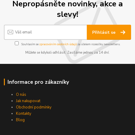
Nepropásněte novinky, akce a
slevy!
Přihlásit se
Souhlasím se
zpracováním osobních údajů
za účelem rozesílky newsletteru.
Můžete se kdykoli odhlásit. Zasíláme jednou za 14 dní.
Informace pro zákazníky
O nás
Jak nakupovat
Obchodní podmínky
Kontakty
Blog