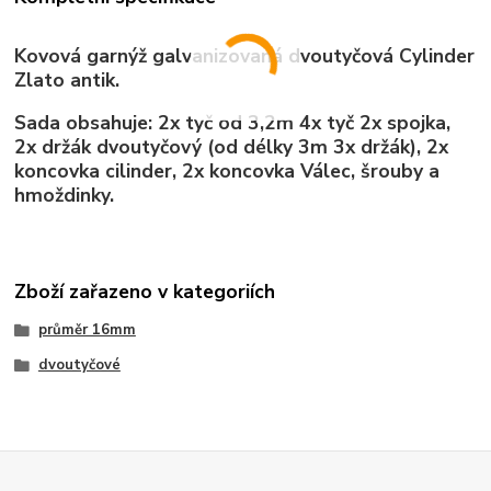
Kovová garnýž galvanizovaná dvoutyčová Cylinder
Zlato antik.
Sada obsahuje: 2x tyč od 3,2m 4x tyč 2x spojka,
2x držák dvoutyčový (od délky 3m 3x držák), 2x
koncovka cilinder, 2x koncovka Válec, šrouby a
hmoždinky.
Zboží zařazeno v kategoriích
průměr 16mm
dvoutyčové