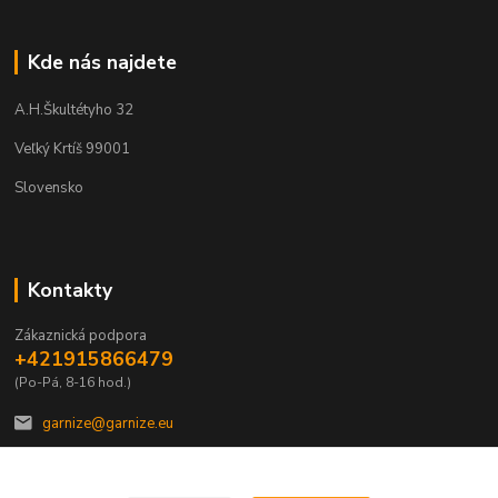
Kde nás najdete
A.H.Škultétyho 32
Veľký Krtíš 99001
Slovensko
Kontakty
Zákaznická podpora
+421915866479
(Po-Pá, 8-16 hod.)
garnize@garnize.eu