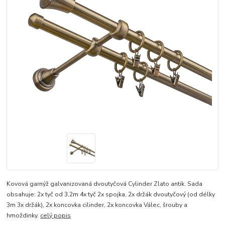
Kovová garnýž galvanizovaná dvoutyčová Cylinder Zlato antik. Sada
obsahuje: 2x tyč od 3,2m 4x tyč 2x spojka, 2x držák dvoutyčový (od délky
3m 3x držák), 2x koncovka cilinder, 2x koncovka Válec, šrouby a
hmoždinky.
celý popis