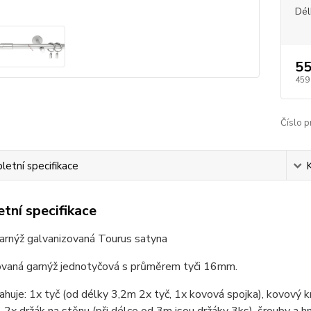
Dél
55
459
Číslo p
etní specifikace
tní specifikace
arnýž galvanizovaná Tourus satyna
ovaná garnýž jednotyčová s průměrem tyči 16mm.
huje: 1x tyč (od délky 3,2m 2x tyč, 1x kovová spojka), kovový