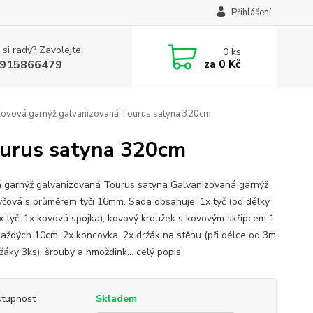
Přihlášení
 si rady? Zavolejte.
0
ks
za
0 Kč
915866479
Kovová garnýž galvanizovaná Tourus satyna 320cm
ourus satyna 320cm
 garnýž galvanizovaná Tourus satyna Galvanizovaná garnýž
yčová s průměrem tyči 16mm. Sada obsahuje: 1x tyč (od délky
x tyč, 1x kovová spojka), kovový kroužek s kovovým skřipcem 1
každých 10cm, 2x koncovka, 2x držák na stěnu (při délce od 3m
žáky 3ks), šrouby a hmoždink...
celý popis
tupnost
Skladem