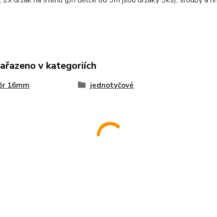
 2x držák na stěnu (při délce od 3m jsou držáky 3ks), šrouby a h
zařazeno v kategoriích
ěr 16mm
jednotyčové