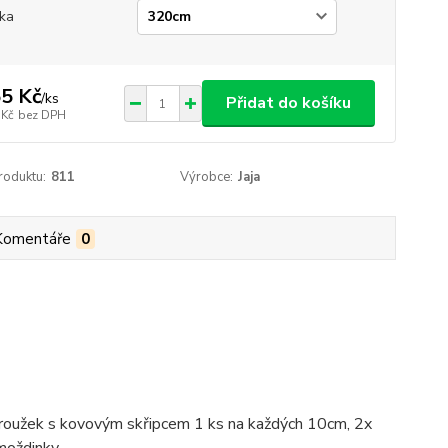
ka
5 Kč
/
ks
Přidat do košíku
 Kč
bez DPH
roduktu:
811
Výrobce:
Jaja
Komentáře
0
 kroužek s kovovým skřipcem 1 ks na každých 10cm, 2x