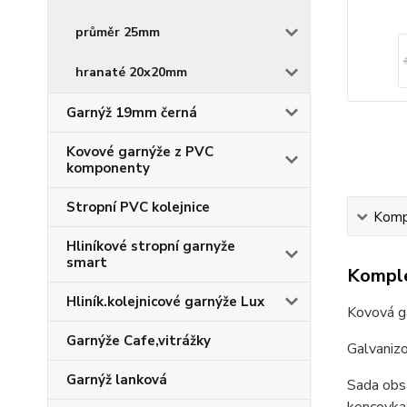
průměr 25mm
hranaté 20x20mm
Garnýž 19mm černá
Kovové garnýže z PVC
komponenty
Stropní PVC kolejnice
Kompl
Hliníkové stropní garnyže
smart
Komple
Hliník.kolejnicové garnýže Lux
Kovová g
Garnýže Cafe,vitrážky
Galvaniz
Garnýž lanková
Sada obsa