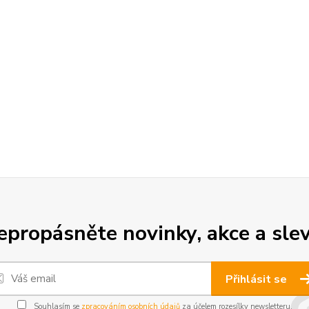
epropásněte novinky, akce a slev
Přihlásit se
Souhlasím se
zpracováním osobních údajů
za účelem rozesílky newsletteru.