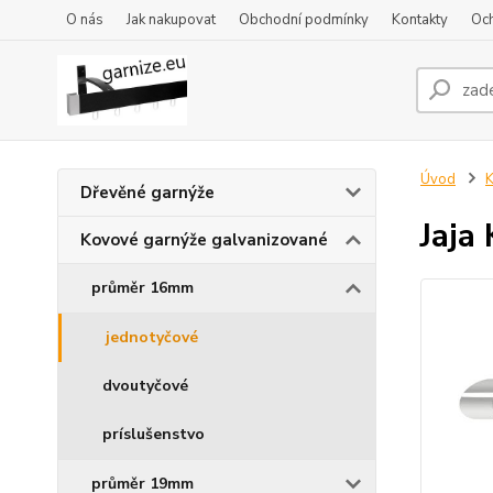
O nás
Jak nakupovat
Obchodní podmínky
Kontakty
Oc
Úvod
K
Dřevěné garnýže
Jaja
Kovové garnýže galvanizované
průměr 16mm
jednotyčové
dvoutyčové
príslušenstvo
průměr 19mm