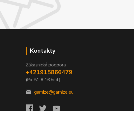
Kontakty
Zákaznická podpora
+421915866479
(Po-Pá, 8-16 hod.)
garnize@garnize.eu