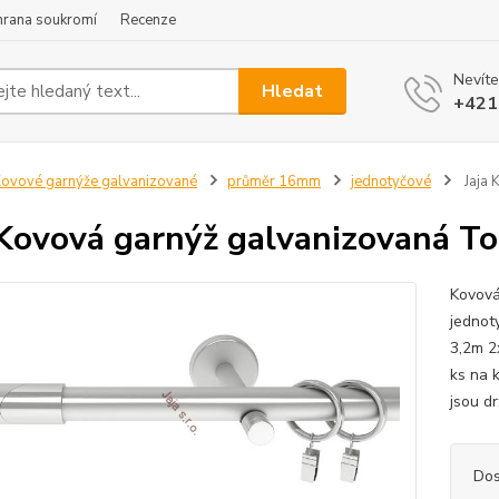
hrana soukromí
Recenze
Nevíte
Hledat
+421
ovové garnýže galvanizované
průměr 16mm
jednotyčové
Jaja 
 Kovová garnýž galvanizovaná T
Kovová
jednot
3,2m 2
ks na 
jsou dr
Dos