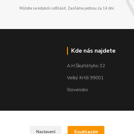
Můžete se kdykoli odhlásit. Zasíláme jednou za 14 dní.
Kde nás najdete
A.H.Škultétyho 32
Veľký Krtíš 99001
Slovensko
Souhlasím
Nastavení