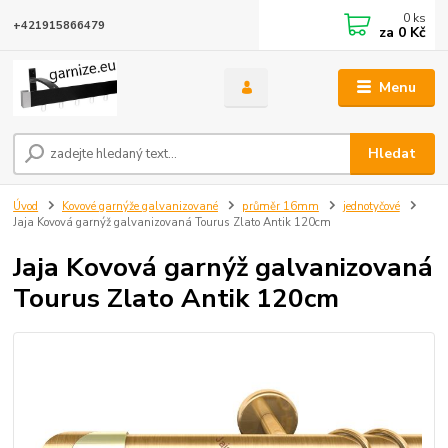
0
ks
+421915866479
za
0 Kč
Menu
Hledat
Úvod
Kovové garnýže galvanizované
průměr 16mm
jednotyčové
Jaja Kovová garnýž galvanizovaná Tourus Zlato Antik 120cm
Jaja Kovová garnýž galvanizovaná
Tourus Zlato Antik 120cm