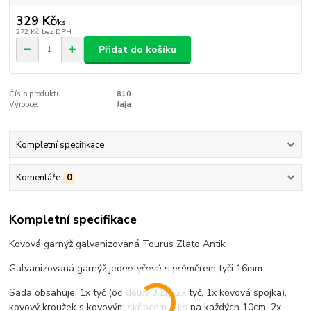
329 Kč
/
ks
272 Kč
bez DPH
Přidat do košíku
Číslo produktu:
810
Výrobce:
Jaja
Kompletní specifikace
Komentáře
0
Kompletní specifikace
Kovová garnýž galvanizovaná Tourus Zlato Antik
Galvanizovaná garnýž jednotyčová s průměrem tyči 16mm.
Sada obsahuje: 1x tyč (od délky 3,2m 2x tyč, 1x kovová spojka),
kovový kroužek s kovovým skřipcem 1 ks na každých 10cm, 2x