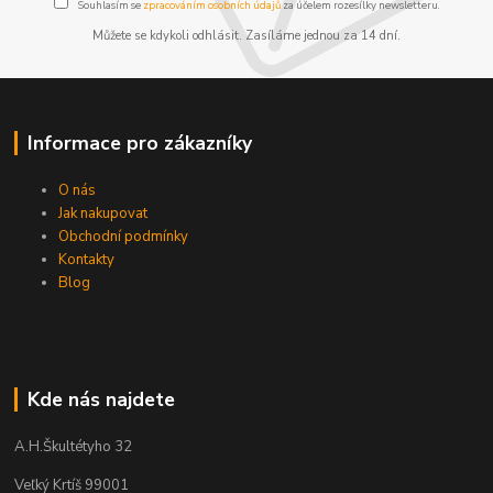
Souhlasím se
zpracováním osobních údajů
za účelem rozesílky newsletteru.
Můžete se kdykoli odhlásit. Zasíláme jednou za 14 dní.
Informace pro zákazníky
O nás
Jak nakupovat
Obchodní podmínky
Kontakty
Blog
Kde nás najdete
A.H.Škultétyho 32
Veľký Krtíš 99001