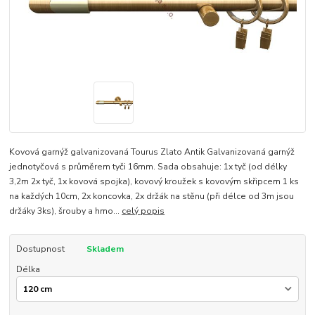
Kovová garnýž galvanizovaná Tourus Zlato Antik Galvanizovaná garnýž
jednotyčová s průměrem tyči 16mm. Sada obsahuje: 1x tyč (od délky
3,2m 2x tyč, 1x kovová spojka), kovový kroužek s kovovým skřipcem 1 ks
na každých 10cm, 2x koncovka, 2x držák na stěnu (při délce od 3m jsou
držáky 3ks), šrouby a hmo...
celý popis
Dostupnost
Skladem
Délka