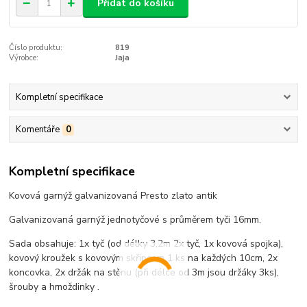
Přidat do košíku
Číslo produktu:
819
Výrobce:
Jaja
Kompletní specifikace
Komentáře
0
Kompletní specifikace
Kovová garnýž galvanizovaná Presto zlato antik
Galvanizovaná garnýž jednotyčové s průměrem tyči 16mm.
Sada obsahuje: 1x tyč (od délky 3,2m 2x tyč, 1x kovová spojka),
kovový kroužek s kovovým skřipcem 1 ks na každých 10cm, 2x
koncovka, 2x držák na stěnu (při délce od 3m jsou držáky 3ks),
šrouby a hmoždinky .