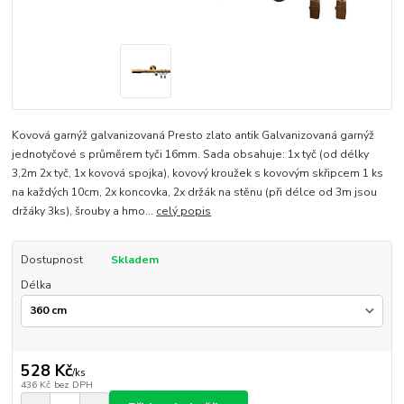
Kovová garnýž galvanizovaná Presto zlato antik Galvanizovaná garnýž
jednotyčové s průměrem tyči 16mm. Sada obsahuje: 1x tyč (od délky
3,2m 2x tyč, 1x kovová spojka), kovový kroužek s kovovým skřipcem 1 ks
na každých 10cm, 2x koncovka, 2x držák na stěnu (při délce od 3m jsou
držáky 3ks), šrouby a hmo...
celý popis
Dostupnost
Skladem
Délka
528 Kč
/
ks
436 Kč
bez DPH