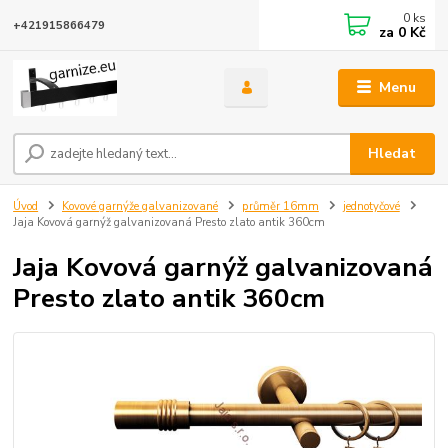
0
ks
+421915866479
za
0 Kč
Menu
Hledat
Úvod
Kovové garnýže galvanizované
průměr 16mm
jednotyčové
Jaja Kovová garnýž galvanizovaná Presto zlato antik 360cm
Jaja Kovová garnýž galvanizovaná
Presto zlato antik 360cm