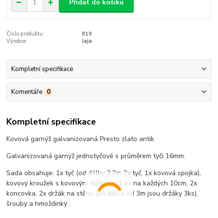
Přidat do košíku
Číslo produktu:
819
Výrobce:
Jaja
Kompletní specifikace
Komentáře
0
Kompletní specifikace
Kovová garnýž galvanizovaná Presto zlato antik
Galvanizovaná garnýž jednotyčové s průměrem tyči 16mm.
Sada obsahuje: 1x tyč (od délky 3,2m 2x tyč, 1x kovová spojka),
kovový kroužek s kovovým skřipcem 1 ks na každých 10cm, 2x
koncovka, 2x držák na stěnu (při délce od 3m jsou držáky 3ks),
šrouby a hmoždinky .