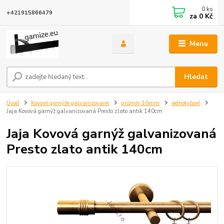
0
ks
+421915866479
za
0 Kč
Menu
Hledat
Úvod
Kovové garnýže galvanizované
průměr 16mm
jednotyčové
Jaja Kovová garnýž galvanizovaná Presto zlato antik 140cm
Jaja Kovová garnýž galvanizovaná
Presto zlato antik 140cm