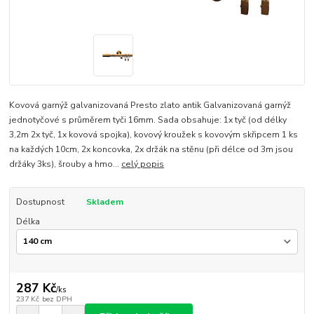
Kovová garnýž galvanizovaná Presto zlato antik Galvanizovaná garnýž
jednotyčové s průměrem tyči 16mm. Sada obsahuje: 1x tyč (od délky
3,2m 2x tyč, 1x kovová spojka), kovový kroužek s kovovým skřipcem 1 ks
na každých 10cm, 2x koncovka, 2x držák na stěnu (při délce od 3m jsou
držáky 3ks), šrouby a hmo...
celý popis
Dostupnost
Skladem
Délka
287 Kč
/
ks
237 Kč
bez DPH