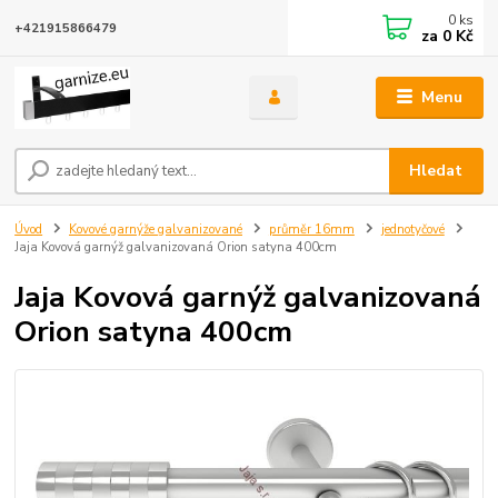
0
ks
+421915866479
za
0 Kč
Menu
Hledat
Úvod
Kovové garnýže galvanizované
průměr 16mm
jednotyčové
Jaja Kovová garnýž galvanizovaná Orion satyna 400cm
Jaja Kovová garnýž galvanizovaná
Orion satyna 400cm