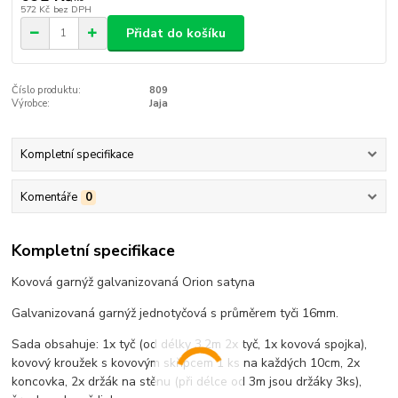
572 Kč
bez DPH
Přidat do košíku
Číslo produktu:
809
Výrobce:
Jaja
Kompletní specifikace
Komentáře
0
Kompletní specifikace
Kovová garnýž galvanizovaná Orion satyna
Galvanizovaná garnýž jednotyčová s průměrem tyči 16mm.
Sada obsahuje: 1x tyč (od délky 3,2m 2x tyč, 1x kovová spojka),
kovový kroužek s kovovým skřipcem 1 ks na každých 10cm, 2x
koncovka, 2x držák na stěnu (při délce od 3m jsou držáky 3ks),