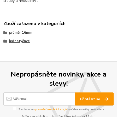
šrouby a hmoždinky .
Zboží zařazeno v kategoriích
průměr 16mm
jednotyčové
Nepropásněte novinky, akce a
slevy!
Přihlásit se
Souhlasím se
zpracováním osobních údajů
za účelem rozesílky newsletteru.
Můžete se kdykoli odhlásit. Zasíláme jednou za 14 dní.