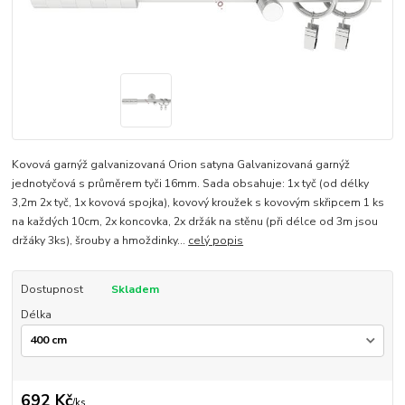
Kovová garnýž galvanizovaná Orion satyna Galvanizovaná garnýž
jednotyčová s průměrem tyči 16mm. Sada obsahuje: 1x tyč (od délky
3,2m 2x tyč, 1x kovová spojka), kovový kroužek s kovovým skřipcem 1 ks
na každých 10cm, 2x koncovka, 2x držák na stěnu (při délce od 3m jsou
držáky 3ks), šrouby a hmoždinky...
celý popis
Dostupnost
Skladem
Délka
692 Kč
/
ks