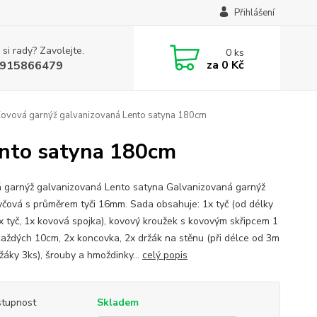
Přihlášení
 si rady? Zavolejte.
0
ks
za
0 Kč
915866479
Kovová garnýž galvanizovaná Lento satyna 180cm
ento satyna 180cm
 garnýž galvanizovaná Lento satyna Galvanizovaná garnýž
yčová s průměrem tyči 16mm. Sada obsahuje: 1x tyč (od délky
x tyč, 1x kovová spojka), kovový kroužek s kovovým skřipcem 1
každých 10cm, 2x koncovka, 2x držák na stěnu (při délce od 3m
žáky 3ks), šrouby a hmoždinky...
celý popis
tupnost
Skladem