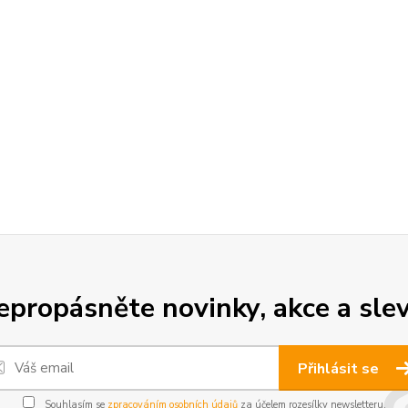
epropásněte novinky, akce a slev
Přihlásit se
Souhlasím se
zpracováním osobních údajů
za účelem rozesílky newsletteru.