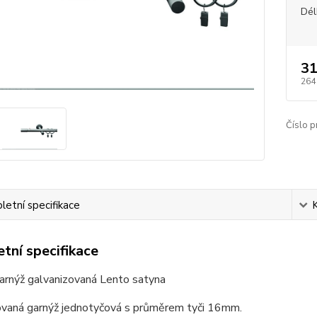
Dél
31
264
Číslo p
etní specifikace
tní specifikace
arnýž galvanizovaná Lento satyna
ovaná garnýž jednotyčová s průměrem tyči 16mm.