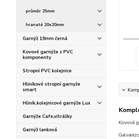
průměr 25mm
hranaté 20x20mm
Garnýž 19mm černá
Kovové garnýže z PVC
komponenty
Stropní PVC kolejnice
Hliníkové stropní garnyže
smart
Kompl
Hliník.kolejnicové garnýže Lux
Komple
Garnýže Cafe,vitrážky
Kovová g
Garnýž lanková
Galvaniz