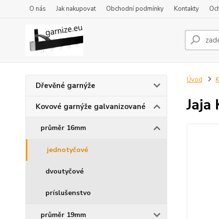
O nás
Jak nakupovat
Obchodní podmínky
Kontakty
Oc
Úvod
K
Dřevěné garnýže
Jaja
Kovové garnýže galvanizované
průměr 16mm
jednotyčové
dvoutyčové
príslušenstvo
průměr 19mm