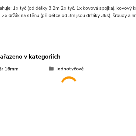
huje: 1x tyč (od délky 3,2m 2x tyč, 1x kovová spojka), kovový
 2x držák na stěnu (při délce od 3m jsou držáky 3ks), šrouby a h
zařazeno v kategoriích
ěr 16mm
jednotyčové