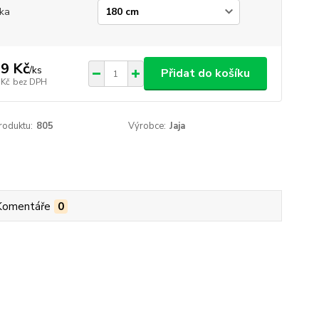
ka
9 Kč
/
ks
Přidat do košíku
 Kč
bez DPH
roduktu:
805
Výrobce:
Jaja
Komentáře
0