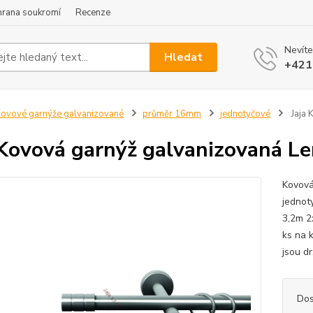
hrana soukromí
Recenze
Nevíte
Hledat
+421
ovové garnýže galvanizované
průměr 16mm
jednotyčové
Jaja 
 Kovová garnýž galvanizovaná L
Kovová
jednot
3,2m 2
ks na 
jsou dr
Dos