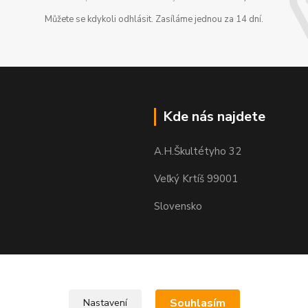
Můžete se kdykoli odhlásit. Zasíláme jednou za 14 dní.
Kde nás najdete
A.H.Škultétyho 32
Veľký Krtíš 99001
Slovensko
Souhlasím
Nastavení