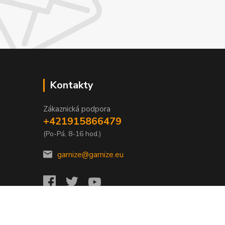
Kontakty
Zákaznická podpora
+421915866479
(Po-Pá, 8-16 hod.)
garnize@garnize.eu