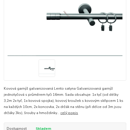
Kovová garnýž galvanizovaná Lento satyna Galvanizovaná garnýž
jednotyčová s průměrem tyči 16mm. Sada obsahuje: 1x tyč (od délky
3,2m 2x tyč, 1x kovová spojka), kovový kroužek s kovovým skřipcem 1 ks
na každých 10cm, 2x koncovka, 2x držák na stěnu (při délce od 3m jsou
držáky 3ks), šrouby a hmoždinky...
celý popis
Dostupnost
Skladem