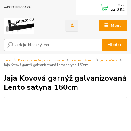
0
ks
+421915866479
za
0 Kč
Menu
Hledat
Úvod
Kovové garnýže galvanizované
průměr 16mm
jednotyčové
Jaja Kovová garnýž galvanizovaná Lento satyna 160cm
Jaja Kovová garnýž galvanizovaná
Lento satyna 160cm