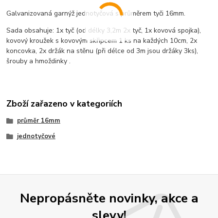
Galvanizovaná garnýž jednotyčová s průměrem tyči 16mm.
Sada obsahuje: 1x tyč (od délky 3,2m 2x tyč, 1x kovová spojka),
kovový kroužek s kovovým skřipcem 1 ks na každých 10cm, 2x
koncovka, 2x držák na stěnu (při délce od 3m jsou držáky 3ks),
šrouby a hmoždinky .
Zboží zařazeno v kategoriích
průměr 16mm
jednotyčové
Nepropásněte novinky, akce a
slevy!