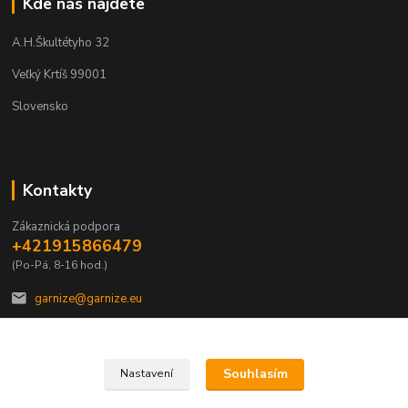
Kde nás najdete
A.H.Škultétyho 32
Veľký Krtíš 99001
Slovensko
Kontakty
Zákaznická podpora
+421915866479
(Po-Pá, 8-16 hod.)
garnize@garnize.eu
Souhlasím
Nastavení