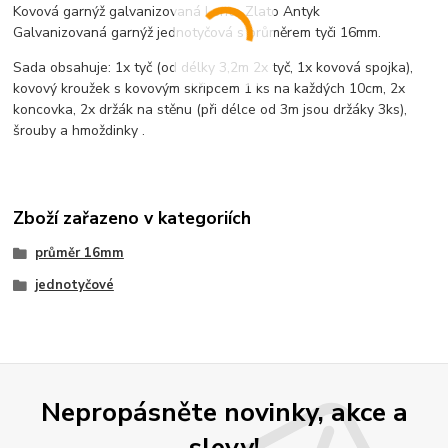
Kovová garnýž galvanizovaná Lento Zlato Antyk
Galvanizovaná garnýž jednotyčová s průměrem tyči 16mm.
Sada obsahuje: 1x tyč (od délky 3,2m 2x tyč, 1x kovová spojka),
kovový kroužek s kovovým skřipcem 1 ks na každých 10cm, 2x
koncovka, 2x držák na stěnu (při délce od 3m jsou držáky 3ks),
šrouby a hmoždinky .
Zboží zařazeno v kategoriích
průměr 16mm
jednotyčové
Nepropásněte novinky, akce a
slevy!