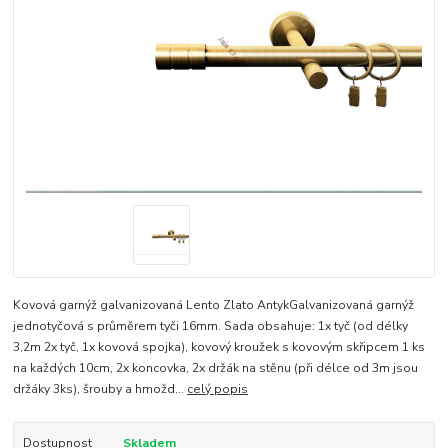
Kovová garnýž galvanizovaná Lento Zlato AntykGalvanizovaná garnýž
jednotyčová s průměrem tyči 16mm. Sada obsahuje: 1x tyč (od délky
3,2m 2x tyč, 1x kovová spojka), kovový kroužek s kovovým skřipcem 1 ks
na každých 10cm, 2x koncovka, 2x držák na stěnu (při délce od 3m jsou
držáky 3ks), šrouby a hmožd...
celý popis
Dostupnost
Skladem