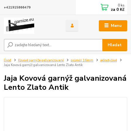
0
ks
+421915866479
za
0 Kč
Menu
Hledat
Úvod
Kovové garnýže galvanizované
průměr 16mm
jednotyčové
Jaja Kovová garnýž galvanizovaná Lento Zlato Antik
Jaja Kovová garnýž galvanizovaná
Lento Zlato Antik