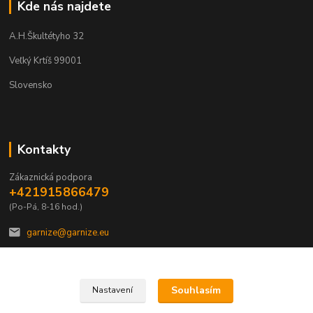
Kde nás najdete
A.H.Škultétyho 32
Veľký Krtíš 99001
Slovensko
Kontakty
Zákaznická podpora
+421915866479
(Po-Pá, 8-16 hod.)
garnize@garnize.eu
Souhlasím
Nastavení