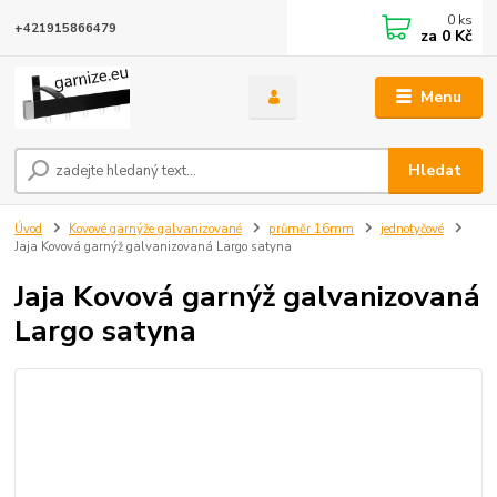
0
ks
+421915866479
za
0 Kč
Menu
Hledat
Úvod
Kovové garnýže galvanizované
průměr 16mm
jednotyčové
Jaja Kovová garnýž galvanizovaná Largo satyna
Jaja Kovová garnýž galvanizovaná
Largo satyna