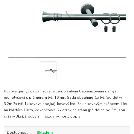
Kovová garnýž galvanizovaná Largo satyna Galvanizovaná garnýž
jednotyčová s průměrem tyči 16mm. Sada obsahuje: 1x tyč (od délky
3,2m 2x tyč, 1x kovová spojka), kovový kroužek s kovovým skřipcem 1 ks
na každých 10cm, 2x koncovka, 2x držák na stěnu (při délce od 3m jsou
držáky 3ks), šrouby a hmoždinky...
celý popis
Dostupnost
Skladem