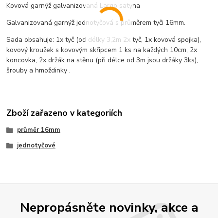
Kovová garnýž galvanizovaná Largo satyna
Galvanizovaná garnýž jednotyčová s průměrem tyči 16mm.
Sada obsahuje: 1x tyč (od délky 3,2m 2x tyč, 1x kovová spojka),
kovový kroužek s kovovým skřipcem 1 ks na každých 10cm, 2x
koncovka, 2x držák na stěnu (při délce od 3m jsou držáky 3ks),
šrouby a hmoždinky .
Zboží zařazeno v kategoriích
průměr 16mm
jednotyčové
Nepropásněte novinky, akce a