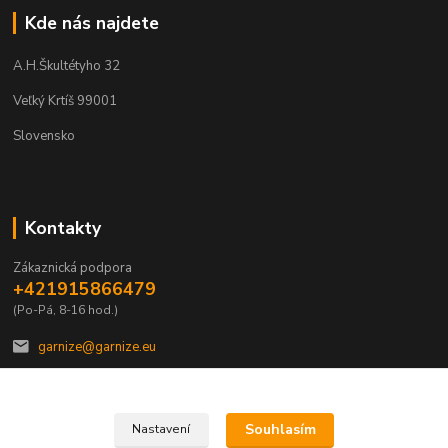
Kde nás najdete
A.H.Škultétyho 32
Veľký Krtíš 99001
Slovensko
Kontakty
Zákaznická podpora
+421915866479
(Po-Pá, 8-16 hod.)
garnize@garnize.eu
Souhlasím
Nastavení