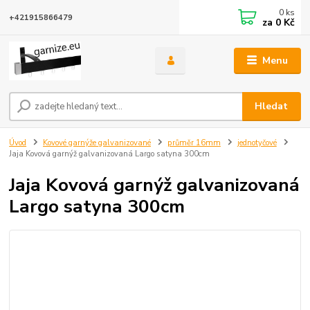
0
ks
+421915866479
za
0 Kč
Menu
Hledat
Úvod
Kovové garnýže galvanizované
průměr 16mm
jednotyčové
Jaja Kovová garnýž galvanizovaná Largo satyna 300cm
Jaja Kovová garnýž galvanizovaná
Largo satyna 300cm