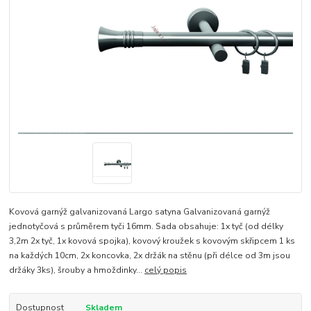
Kovová garnýž galvanizovaná Largo satyna Galvanizovaná garnýž
jednotyčová s průměrem tyči 16mm. Sada obsahuje: 1x tyč (od délky
3,2m 2x tyč, 1x kovová spojka), kovový kroužek s kovovým skřipcem 1 ks
na každých 10cm, 2x koncovka, 2x držák na stěnu (při délce od 3m jsou
držáky 3ks), šrouby a hmoždinky...
celý popis
Dostupnost
Skladem