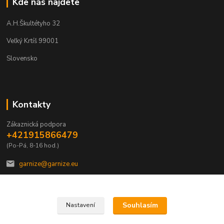
Kde nás najdete
A.H.Škultétyho 32
Veľký Krtíš 99001
Slovensko
Kontakty
Zákaznická podpora
+421915866479
(Po-Pá, 8-16 hod.)
garnize@garnize.eu
Souhlasím
Nastavení