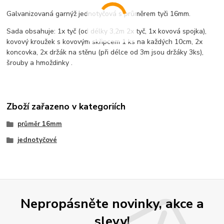
Galvanizovaná garnýž jednotyčová s průměrem tyči 16mm.
Sada obsahuje: 1x tyč (od délky 3,2m 2x tyč, 1x kovová spojka),
kovový kroužek s kovovým skřipcem 1 ks na každých 10cm, 2x
koncovka, 2x držák na stěnu (při délce od 3m jsou držáky 3ks),
šrouby a hmoždinky .
Zboží zařazeno v kategoriích
průměr 16mm
jednotyčové
Nepropásněte novinky, akce a
slevy!