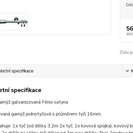
Dél
56
464
Číslo p
etní specifikace
tní specifikace
arnýž galvanizovaná Fénix satyna
ovaná garnýž jednotyčová s průměrem tyči 16mm.
huje: 1x tyč (od délky 3,2m 2x tyč, 1x kovová spojka), kovový