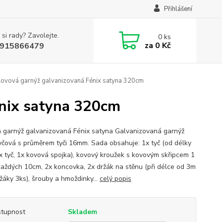
Přihlášení
 si rady? Zavolejte.
0
ks
za
0 Kč
915866479
Kovová garnýž galvanizovaná Fénix satyna 320cm
énix satyna 320cm
 garnýž galvanizovaná Fénix satyna Galvanizovaná garnýž
yčová s průměrem tyči 16mm. Sada obsahuje: 1x tyč (od délky
x tyč, 1x kovová spojka), kovový kroužek s kovovým skřipcem 1
každých 10cm, 2x koncovka, 2x držák na stěnu (při délce od 3m
žáky 3ks), šrouby a hmoždinky...
celý popis
tupnost
Skladem