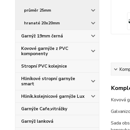
průměr 25mm
hranaté 20x20mm
Garnýž 19mm černá
Kovové garnýže z PVC
komponenty
Stropní PVC kolejnice
Kompl
Hliníkové stropní garnyže
smart
Komple
Hliník.kolejnicové garnýže Lux
Kovová g
Garnýže Cafe,vitrážky
Galvaniz
Garnýž lanková
Sada obsa