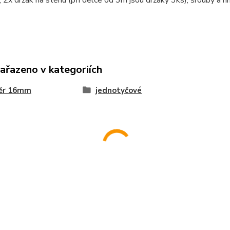
 2x držák na stěnu (při délce od 3m jsou držáky 3ks), šrouby a h
zařazeno v kategoriích
ěr 16mm
jednotyčové