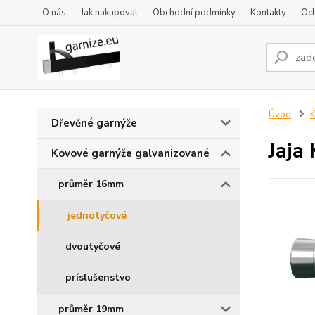
O nás
Jak nakupovat
Obchodní podmínky
Kontakty
Oc
Úvod
K
Dřevěné garnýže
Jaja
Kovové garnýže galvanizované
průměr 16mm
jednotyčové
dvoutyčové
príslušenstvo
průměr 19mm