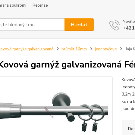
hrana soukromí
Recenze
Nevíte
Hledat
+421
ovové garnýže galvanizované
průměr 16mm
jednotyčové
Jaja 
 Kovová garnýž galvanizovaná F
Kovová
jednot
3,2m 2
ks na 
jsou dr
Dos