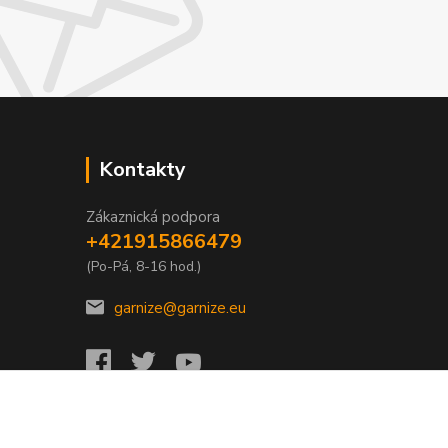
Kontakty
Zákaznická podpora
+421915866479
(Po-Pá, 8-16 hod.)
garnize@garnize.eu