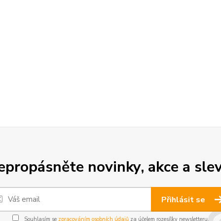
epropásněte novinky, akce a slev
Přihlásit se
Souhlasím se
zpracováním osobních údajů
za účelem rozesílky newsletteru.