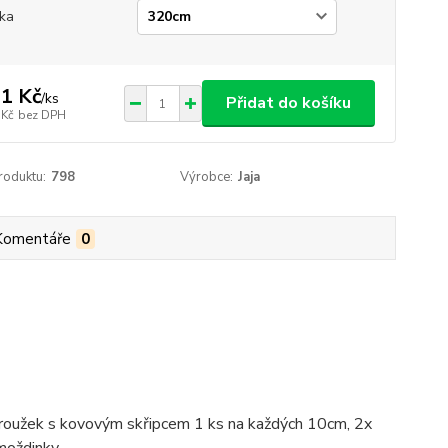
ka
1 Kč
/
ks
Přidat do košíku
 Kč
bez DPH
roduktu:
798
Výrobce:
Jaja
Komentáře
0
 kroužek s kovovým skřipcem 1 ks na každých 10cm, 2x