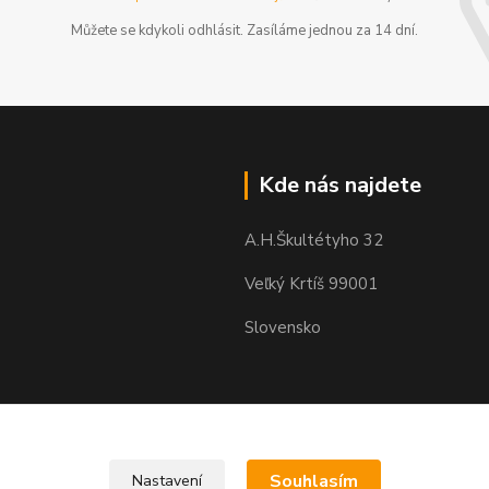
Můžete se kdykoli odhlásit. Zasíláme jednou za 14 dní.
Kde nás najdete
A.H.Škultétyho 32
Veľký Krtíš 99001
Slovensko
Souhlasím
Nastavení