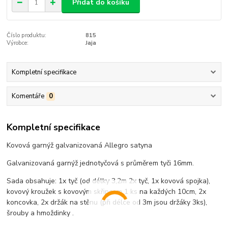
Přidat do košíku
Číslo produktu:
815
Výrobce:
Jaja
Kompletní specifikace
Komentáře
0
Kompletní specifikace
Kovová garnýž galvanizovaná Allegro satyna
Galvanizovaná garnýž jednotyčová s průměrem tyči 16mm.
Sada obsahuje: 1x tyč (od délky 3,2m 2x tyč, 1x kovová spojka),
kovový kroužek s kovovým skřipcem 1 ks na každých 10cm, 2x
koncovka, 2x držák na stěnu (při délce od 3m jsou držáky 3ks),
šrouby a hmoždinky .