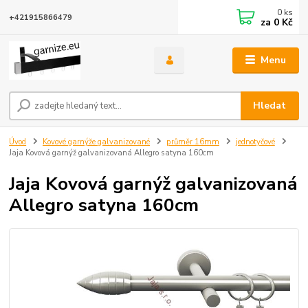
0
ks
+421915866479
za
0 Kč
Menu
Hledat
Úvod
Kovové garnýže galvanizované
průměr 16mm
jednotyčové
Jaja Kovová garnýž galvanizovaná Allegro satyna 160cm
Jaja Kovová garnýž galvanizovaná
Allegro satyna 160cm