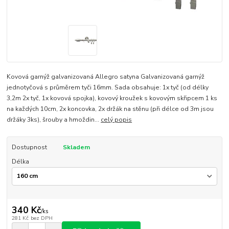
Kovová garnýž galvanizovaná Allegro satyna Galvanizovaná garnýž
jednotyčová s průměrem tyči 16mm. Sada obsahuje: 1x tyč (od délky
3,2m 2x tyč, 1x kovová spojka), kovový kroužek s kovovým skřipcem 1 ks
na každých 10cm, 2x koncovka, 2x držák na stěnu (při délce od 3m jsou
držáky 3ks), šrouby a hmoždin...
celý popis
Dostupnost
Skladem
Délka
340 Kč
/
ks
281 Kč
bez DPH