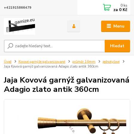
0
ks
+421915866479
za
0 Kč
Menu
Hledat
Úvod
Kovové garnýže galvanizované
průměr 16mm
jednotyčové
Jaja Kovová garnýž galvanizovaná Adagio zlato antik 360cm
Jaja Kovová garnýž galvanizovaná
Adagio zlato antik 360cm