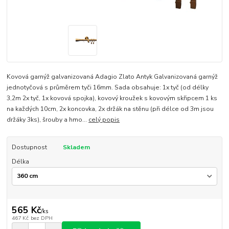
Kovová garnýž galvanizovaná Adagio Zlato Antyk Galvanizovaná garnýž
jednotyčová s průměrem tyči 16mm. Sada obsahuje: 1x tyč (od délky
3,2m 2x tyč, 1x kovová spojka), kovový kroužek s kovovým skřipcem 1 ks
na každých 10cm, 2x koncovka, 2x držák na stěnu (při délce od 3m jsou
držáky 3ks), šrouby a hmo...
celý popis
Dostupnost
Skladem
Délka
565 Kč
/
ks
467 Kč
bez DPH