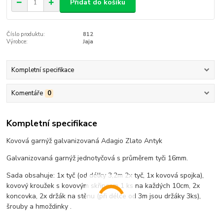
Přidat do košíku
Číslo produktu:
812
Výrobce:
Jaja
Kompletní specifikace
Komentáře
0
Kompletní specifikace
Kovová garnýž galvanizovaná Adagio Zlato Antyk
Galvanizovaná garnýž jednotyčová s průměrem tyči 16mm.
Sada obsahuje: 1x tyč (od délky 3,2m 2x tyč, 1x kovová spojka),
kovový kroužek s kovovým skřipcem 1 ks na každých 10cm, 2x
koncovka, 2x držák na stěnu (při délce od 3m jsou držáky 3ks),
šrouby a hmoždinky .