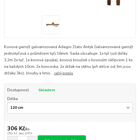
Kovová garnýž galvanizovaná Adagio Zlato Antyk Galvanizovaná garnýž
jednotyčová s průměrem tyči 16mm. Sada obsahuje: 1x tyč (od délky
3,2m 2x tyč, 1x kovová spojka), kovový kroužek s kovovým skřipcem 1 ks
na každých 10cm, 2x koncovka, 2x držák na stěnu (při délce od 3m jsou
držáky 3ks), šrouby a hmo...
celý popis
Dostupnost
Skladem
Délka
306 Kč
/
ks
253 Kč
bez DPH