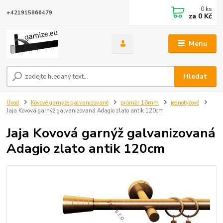
0
ks
+421915866479
za
0 Kč
Menu
Hledat
Úvod
Kovové garnýže galvanizované
průměr 16mm
jednotyčové
Jaja Kovová garnýž galvanizovaná Adagio zlato antik 120cm
Jaja Kovová garnýž galvanizovaná
Adagio zlato antik 120cm