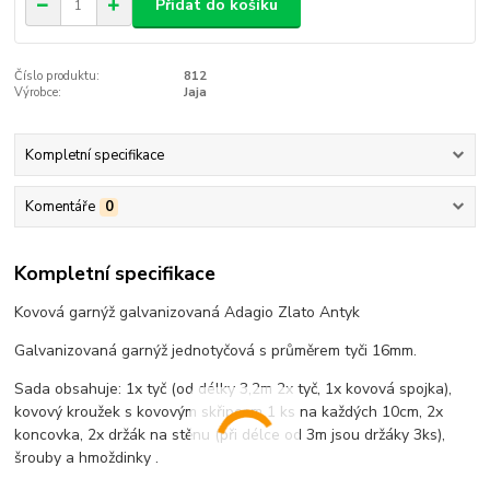
Přidat do košíku
Číslo produktu:
812
Výrobce:
Jaja
Kompletní specifikace
Komentáře
0
Kompletní specifikace
Kovová garnýž galvanizovaná Adagio Zlato Antyk
Galvanizovaná garnýž jednotyčová s průměrem tyči 16mm.
Sada obsahuje: 1x tyč (od délky 3,2m 2x tyč, 1x kovová spojka),
kovový kroužek s kovovým skřipcem 1 ks na každých 10cm, 2x
koncovka, 2x držák na stěnu (při délce od 3m jsou držáky 3ks),
šrouby a hmoždinky .