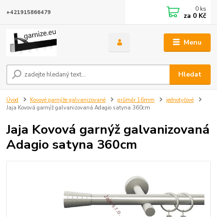
0
ks
+421915866479
za
0 Kč
Menu
Hledat
Úvod
Kovové garnýže galvanizované
průměr 16mm
jednotyčové
Jaja Kovová garnýž galvanizovaná Adagio satyna 360cm
Jaja Kovová garnýž galvanizovaná
Adagio satyna 360cm