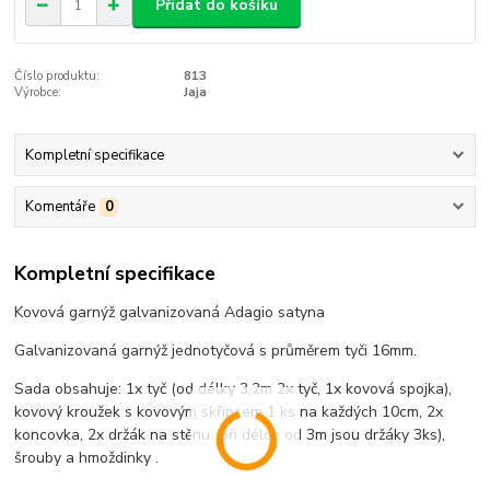
Přidat do košíku
Číslo produktu:
813
Výrobce:
Jaja
Kompletní specifikace
Komentáře
0
Kompletní specifikace
Kovová garnýž galvanizovaná Adagio satyna
Galvanizovaná garnýž jednotyčová s průměrem tyči 16mm.
Sada obsahuje: 1x tyč (od délky 3,2m 2x tyč, 1x kovová spojka),
kovový kroužek s kovovým skřipcem 1 ks na každých 10cm, 2x
koncovka, 2x držák na stěnu (při délce od 3m jsou držáky 3ks),
šrouby a hmoždinky .