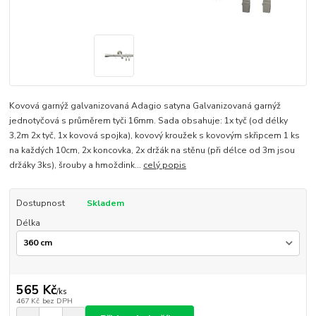
Kovová garnýž galvanizovaná Adagio satyna Galvanizovaná garnýž
jednotyčová s průměrem tyči 16mm. Sada obsahuje: 1x tyč (od délky
3,2m 2x tyč, 1x kovová spojka), kovový kroužek s kovovým skřipcem 1 ks
na každých 10cm, 2x koncovka, 2x držák na stěnu (při délce od 3m jsou
držáky 3ks), šrouby a hmoždink...
celý popis
Dostupnost
Skladem
Délka
565 Kč
/
ks
467 Kč
bez DPH