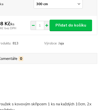
ka
8 Kč
/
ks
Přidat do košíku
 Kč
bez DPH
roduktu:
813
Výrobce:
Jaja
Komentáře
0
 kroužek s kovovým skřipcem 1 ks na každých 10cm, 2x