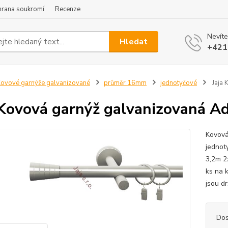
hrana soukromí
Recenze
Nevíte
Hledat
+421
ovové garnýže galvanizované
průměr 16mm
jednotyčové
Jaja 
 Kovová garnýž galvanizovaná A
Kovová
jednot
3,2m 2
ks na 
jsou dr
Dos