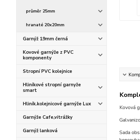
průměr 25mm
hranaté 20x20mm
Garnýž 19mm černá
Kovové garnýže z PVC
komponenty
Stropní PVC kolejnice
Kompl
Hliníkové stropní garnyže
smart
Komple
Hliník.kolejnicové garnýže Lux
Kovová g
Garnýže Cafe,vitrážky
Galvaniz
Garnýž lanková
Sada obsa