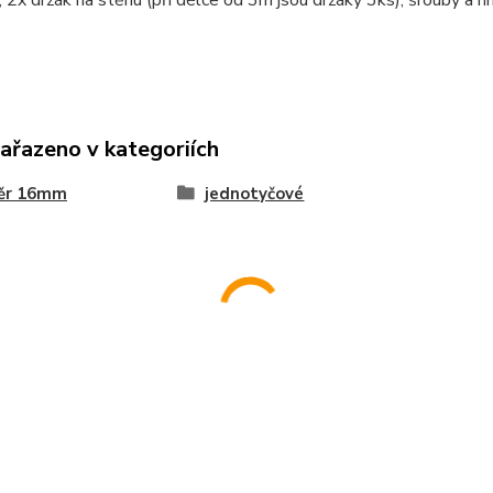
 2x držák na stěnu (při délce od 3m jsou držáky 3ks), šrouby a h
zařazeno v kategoriích
ěr 16mm
jednotyčové