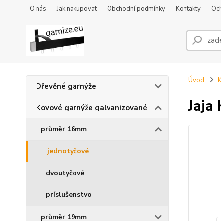
O nás
Jak nakupovat
Obchodní podmínky
Kontakty
Oc
Úvod
K
Dřevěné garnýže
Jaja
Kovové garnýže galvanizované
průměr 16mm
jednotyčové
dvoutyčové
príslušenstvo
průměr 19mm