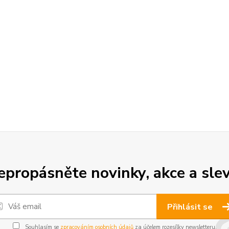
epropásněte novinky, akce a slev
Přihlásit se
Souhlasím se
zpracováním osobních údajů
za účelem rozesílky newsletteru.