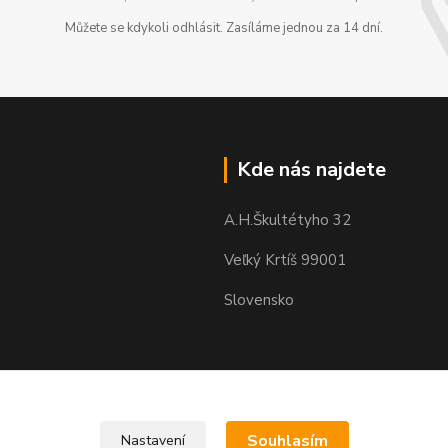
Můžete se kdykoli odhlásit. Zasíláme jednou za 14 dní.
Kde nás najdete
A.H.Škultétyho 32
Veľký Krtíš 99001
Slovensko
Souhlasím
Nastavení