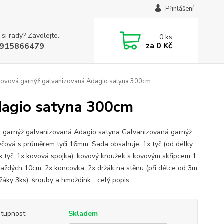
Přihlášení
 si rady? Zavolejte.
0
ks
za
0 Kč
915866479
Kovová garnýž galvanizovaná Adagio satyna 300cm
dagio satyna 300cm
 garnýž galvanizovaná Adagio satyna Galvanizovaná garnýž
yčová s průměrem tyči 16mm. Sada obsahuje: 1x tyč (od délky
x tyč, 1x kovová spojka), kovový kroužek s kovovým skřipcem 1
každých 10cm, 2x koncovka, 2x držák na stěnu (při délce od 3m
žáky 3ks), šrouby a hmoždink...
celý popis
tupnost
Skladem