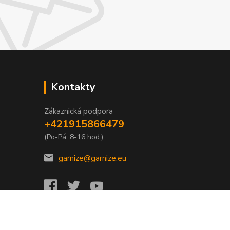
Kontakty
Zákaznická podpora
+421915866479
(Po-Pá, 8-16 hod.)
garnize@garnize.eu