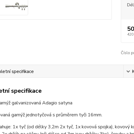
Dél
50
420
Číslo p
etní specifikace
tní specifikace
arnýž galvanizovaná Adagio satyna
ovaná garnýž jednotyčová s průměrem tyči 16mm.
huje: 1x tyč (od délky 3,2m 2x tyč, 1x kovová spojka), kovový