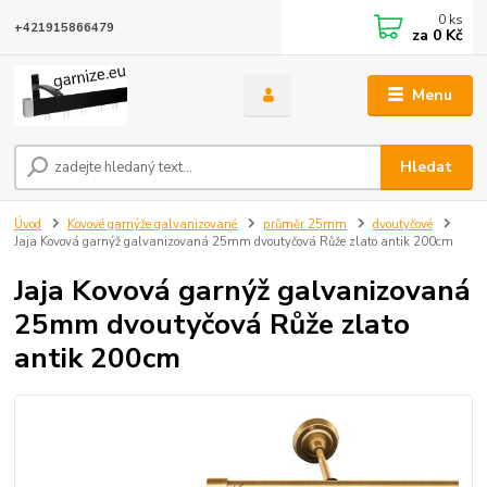
0
ks
+421915866479
za
0 Kč
Menu
Hledat
Úvod
Kovové garnýže galvanizované
průměr 25mm
dvoutyčové
Jaja Kovová garnýž galvanizovaná 25mm dvoutyčová Růže zlato antik 200cm
Jaja Kovová garnýž galvanizovaná
25mm dvoutyčová Růže zlato
antik 200cm