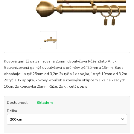
Kovová garnýž galvanizovaná 25mm dvoutyčová Růže Zlato Antik
Galvanizovaná garnýž dvoutyčová s průměry tyčí 25mm a 19mm. Sada
obsahuje: 1x tyč 25mm od 3,2m 2x tyč a 1x spojka, 1x tyč 19mm od 3,2m
2x tyč a 1x spojka, kovový kroužek s kovovým skřipcem 1 ks na každých
10cm, 2x koncovka 25mm Růže, 2x k...
celý popis
Dostupnost
Skladem
Délka