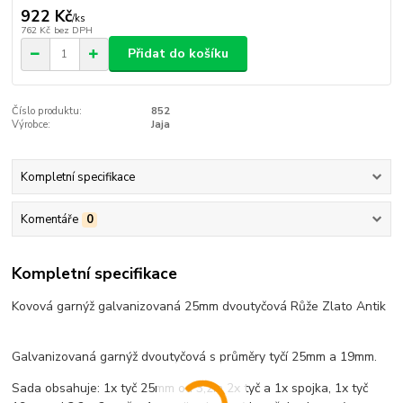
922 Kč
/
ks
762 Kč
bez DPH
Přidat do košíku
Číslo produktu:
852
Výrobce:
Jaja
Kompletní specifikace
Komentáře
0
Kompletní specifikace
Kovová garnýž galvanizovaná 25mm dvoutyčová Růže Zlato Antik
Galvanizovaná garnýž dvoutyčová s průměry tyčí 25mm a 19mm.
Sada obsahuje: 1x tyč 25mm od 3,2m 2x tyč a 1x spojka, 1x tyč