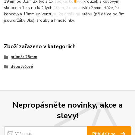
19mm od 3,2m 2x tyč a 1x spojka, kovový kroužek s kovovým
skřipcem 1 ks na každých 10cm, 2x koncovka 25mm Růže, 2x
koncovka 19mm univentura, 2x držák na stěnu (při délce od 3m
jsou držáky 3ks), šrouby a hmoždinky.
Zboží zařazeno v kategoriích
průměr 25mm
dvoutyčové
Nepropásněte novinky, akce a
slevy!
Přihlásit se