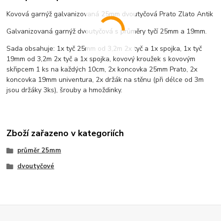
Kovová garnýž galvanizovaná 25mm dvoutyčová Prato Zlato Antik
Galvanizovaná garnýž dvoutyčová s průměry tyčí 25mm a 19mm.
Sada obsahuje: 1x tyč 25mm od 3,2m 2x tyč a 1x spojka, 1x tyč
19mm od 3,2m 2x tyč a 1x spojka, kovový kroužek s kovovým
skřipcem 1 ks na každých 10cm, 2x koncovka 25mm Prato, 2x
koncovka 19mm univentura, 2x držák na stěnu (při délce od 3m
jsou držáky 3ks), šrouby a hmoždinky.
Zboží zařazeno v kategoriích
průměr 25mm
dvoutyčové