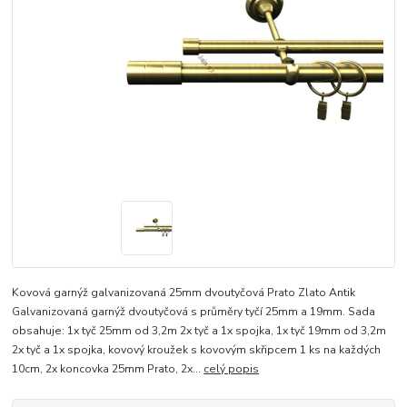
Kovová garnýž galvanizovaná 25mm dvoutyčová Prato Zlato Antik
Galvanizovaná garnýž dvoutyčová s průměry tyčí 25mm a 19mm. Sada
obsahuje: 1x tyč 25mm od 3,2m 2x tyč a 1x spojka, 1x tyč 19mm od 3,2m
2x tyč a 1x spojka, kovový kroužek s kovovým skřipcem 1 ks na každých
10cm, 2x koncovka 25mm Prato, 2x...
celý popis