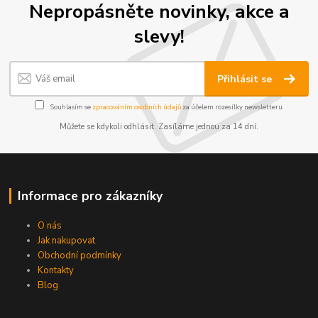
Nepropásněte novinky, akce a
slevy!
Přihlásit se
Souhlasím se
zpracováním osobních údajů
za účelem rozesílky newsletteru.
Můžete se kdykoli odhlásit. Zasíláme jednou za 14 dní.
Informace pro zákazníky
O nás
Jak nakupovat
Obchodní podmínky
Kontakty
Blog