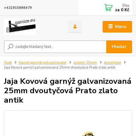
0
ks
+421915866479
za
0 Kč
Menu
Hledat
Úvod
Kovové garnýže galvanizované
průměr 25mm
dvoutyčové
Jaja Kovová garnýž galvanizovaná 25mm dvoutyčová Prato zlato antik
Jaja Kovová garnýž galvanizovaná
25mm dvoutyčová Prato zlato
antik