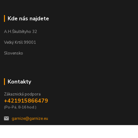
Kde nás najdete
A.H.Škultétyho 32
Veľký Krtíš 99001
Slovensko
Kontakty
Zákaznická podpora
+421915866479
(Po-Pá, 8-16 hod.)
garnize@garnize.eu