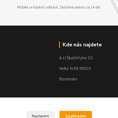
Můžete se kdykoli odhlásit. Zasíláme jednou za 14 dní.
Kde nás najdete
A.H.Škultétyho 32
Veľký Krtíš 99001
Slovensko
Souhlasím
Nastavení