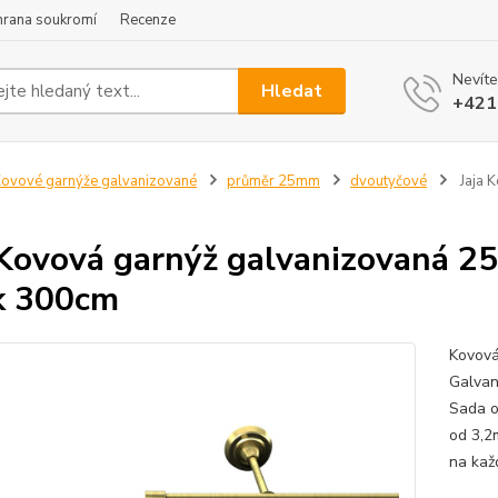
hrana soukromí
Recenze
Nevíte
Hledat
+421
ovové garnýže galvanizované
průměr 25mm
dvoutyčové
Jaja 
 Kovová garnýž galvanizovaná 2
k 300cm
Kovová
Galvan
Sada o
od 3,2
na kaž