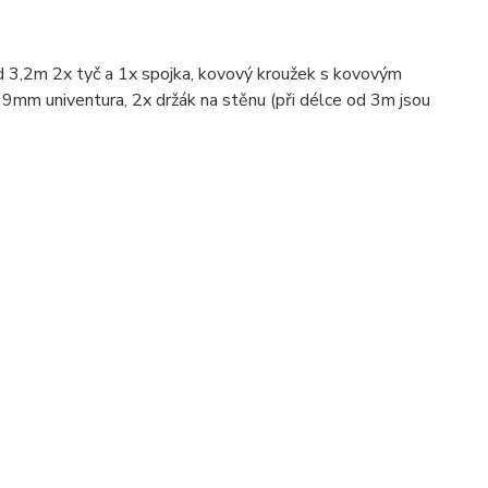
 3,2m 2x tyč a 1x spojka, kovový kroužek s kovovým
mm univentura, 2x držák na stěnu (při délce od 3m jsou