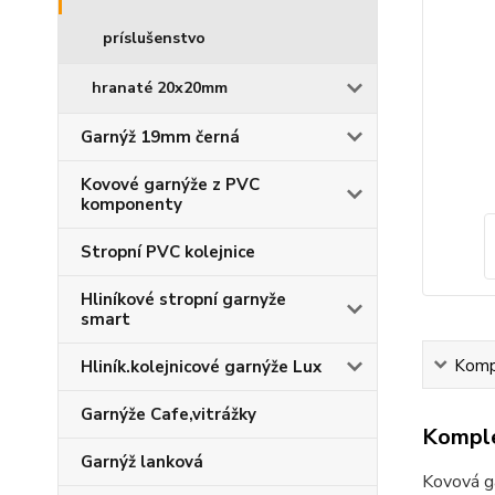
príslušenstvo
hranaté 20x20mm
Garnýž 19mm černá
Kovové garnýže z PVC
komponenty
Stropní PVC kolejnice
Hliníkové stropní garnyže
smart
Kompl
Hliník.kolejnicové garnýže Lux
Garnýže Cafe,vitrážky
Komple
Garnýž lanková
Kovová g