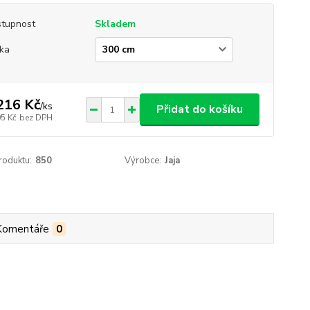
tupnost
Skladem
ka
216 Kč
/
ks
Přidat do košíku
05 Kč
bez DPH
roduktu:
850
Výrobce:
Jaja
Komentáře
0