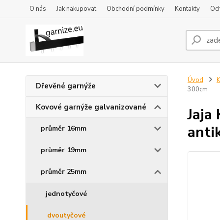
O nás
Jak nakupovat
Obchodní podmínky
Kontakty
Oc
Úvod
K
Dřevěné garnýže
300cm
Kovové garnýže galvanizované
Jaja
anti
průměr 16mm
průměr 19mm
průměr 25mm
jednotyčové
dvoutyčové