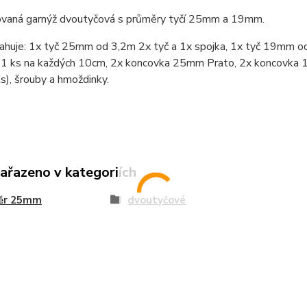
ovaná garnýž dvoutyčová s průměry tyčí 25mm a 19mm.
ahuje: 1x tyč 25mm od 3,2m 2x tyč a 1x spojka, 1x tyč 19mm od
 1 ks na každých 10cm, 2x koncovka 25mm Prato, 2x koncovka 19
s), šrouby a hmoždinky.
zařazeno v kategoriích
ěr 25mm
dvoutyčové