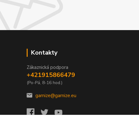
Kontakty
Zákaznická podpora
+421915866479
(Po-Pá, 8-16 hod.)
garnize@garnize.eu