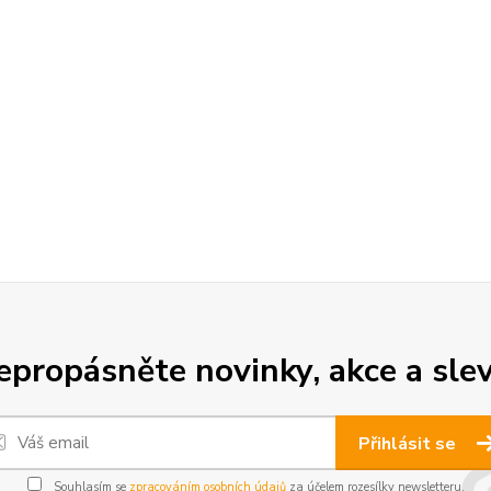
epropásněte novinky, akce a slev
Přihlásit se
Souhlasím se
zpracováním osobních údajů
za účelem rozesílky newsletteru.