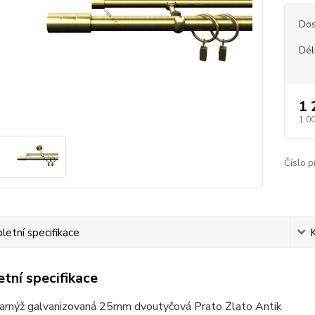
Dos
Dél
1 
1 0
Číslo p
etní specifikace
tní specifikace
arnýž galvanizovaná 25mm dvoutyčová Prato Zlato Antik