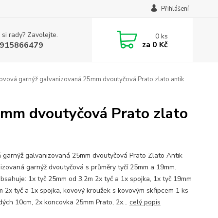
Přihlášení
 si rady? Zavolejte.
0
ks
za
0 Kč
915866479
Kovová garnýž galvanizovaná 25mm dvoutyčová Prato zlato antik
5mm dvoutyčová Prato zlato
 garnýž galvanizovaná 25mm dvoutyčová Prato Zlato Antik
izovaná garnýž dvoutyčová s průměry tyčí 25mm a 19mm.
bsahuje: 1x tyč 25mm od 3,2m 2x tyč a 1x spojka, 1x tyč 19mm
m 2x tyč a 1x spojka, kovový kroužek s kovovým skřipcem 1 ks
dých 10cm, 2x koncovka 25mm Prato, 2x...
celý popis