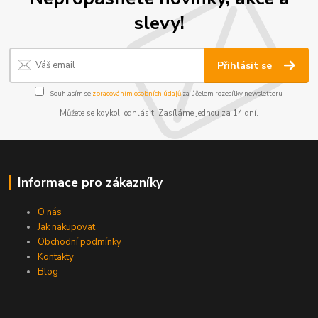
slevy!
Přihlásit se
Souhlasím se
zpracováním osobních údajů
za účelem rozesílky newsletteru.
Můžete se kdykoli odhlásit. Zasíláme jednou za 14 dní.
Informace pro zákazníky
O nás
Jak nakupovat
Obchodní podmínky
Kontakty
Blog