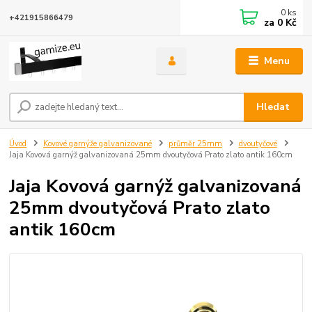
0
ks
+421915866479
za
0 Kč
Menu
Hledat
Úvod
Kovové garnýže galvanizované
průměr 25mm
dvoutyčové
Jaja Kovová garnýž galvanizovaná 25mm dvoutyčová Prato zlato antik 160cm
Jaja Kovová garnýž galvanizovaná
25mm dvoutyčová Prato zlato
antik 160cm