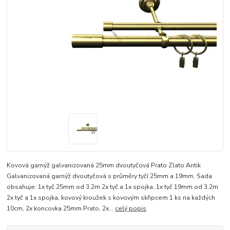
Kovová garnýž galvanizovaná 25mm dvoutyčová Prato Zlato Antik
Galvanizovaná garnýž dvoutyčová s průměry tyčí 25mm a 19mm. Sada
obsahuje: 1x tyč 25mm od 3,2m 2x tyč a 1x spojka, 1x tyč 19mm od 3,2m
2x tyč a 1x spojka, kovový kroužek s kovovým skřipcem 1 ks na každých
10cm, 2x koncovka 25mm Prato, 2x...
celý popis