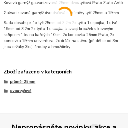
Kovová garnýž galvanizovaná 25mm dvoutyčová Prato Zlato Antik
Galvanizovaná garnýž dvoutyčová s průměry tyčí 25mm a 19mm.
Sada obsahuje: 1x tyč 25mm od 3,2m 2x tyč a 1x spojka, 1x tyč
19mm od 3,2m 2x tyč a 1x spojka, kovový kroužek s kovovým
skřipcem 1 ks na každých 10cm, 2x koncovka 25mm Prato, 2x
koncovka 19mm univentura, 2x držák na stěnu (při délce od 3m
jsou držáky 3ks), šrouby a hmoždinky.
Zboží zařazeno v kategoriích
průměr 25mm
dvoutyčové
Nepropásněte novinky, akce a