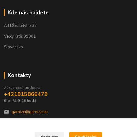
Kde nás najdete
A.H.Škultétyho 32
Veľký Krtíš 99001
Slovensko
Kontakty
Zákaznická podpora
+421915866479
(Po-Pá, 8-16 hod.)
garnize@garnize.eu