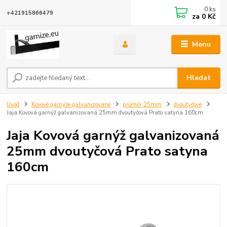
0
ks
+421915866479
za
0 Kč
Menu
Hledat
Úvod
Kovové garnýže galvanizované
průměr 25mm
dvoutyčové
Jaja Kovová garnýž galvanizovaná 25mm dvoutyčová Prato satyna 160cm
Jaja Kovová garnýž galvanizovaná
25mm dvoutyčová Prato satyna
160cm