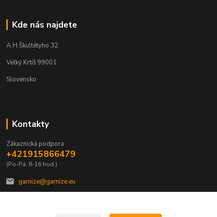
Kde nás najdete
A.H.Škultétyho 32
Veľký Krtíš 99001
Slovensko
Kontakty
Zákaznická podpora
+421915866479
(Po-Pá, 8-16 hod.)
garnize@garnize.eu