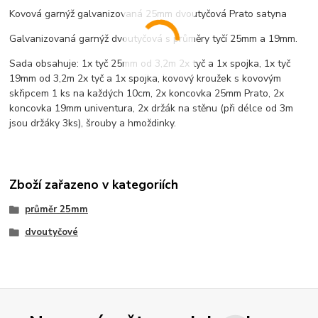
Kovová garnýž galvanizovaná 25mm dvoutyčová Prato satyna
Galvanizovaná garnýž dvoutyčová s průměry tyčí 25mm a 19mm.
Sada obsahuje: 1x tyč 25mm od 3,2m 2x tyč a 1x spojka, 1x tyč
19mm od 3,2m 2x tyč a 1x spojka, kovový kroužek s kovovým
skřipcem 1 ks na každých 10cm, 2x koncovka 25mm Prato, 2x
koncovka 19mm univentura, 2x držák na stěnu (při délce od 3m
jsou držáky 3ks), šrouby a hmoždinky.
Zboží zařazeno v kategoriích
průměr 25mm
dvoutyčové