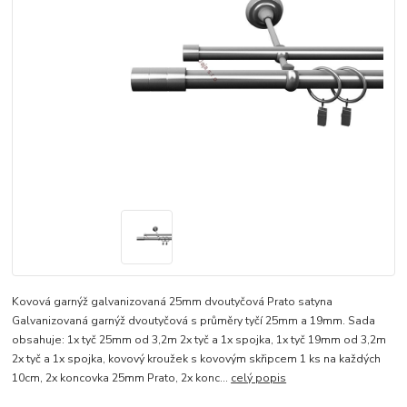
Kovová garnýž galvanizovaná 25mm dvoutyčová Prato satyna
Galvanizovaná garnýž dvoutyčová s průměry tyčí 25mm a 19mm. Sada
obsahuje: 1x tyč 25mm od 3,2m 2x tyč a 1x spojka, 1x tyč 19mm od 3,2m
2x tyč a 1x spojka, kovový kroužek s kovovým skřipcem 1 ks na každých
10cm, 2x koncovka 25mm Prato, 2x konc...
celý popis