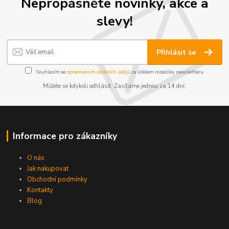
Nepropásněte novinky, akce a
slevy!
Přihlásit se
Souhlasím se
zpracováním osobních údajů
za účelem rozesílky newsletteru.
Můžete se kdykoli odhlásit. Zasíláme jednou za 14 dní.
Informace pro zákazníky
O nás
Jak nakupovat
Obchodní podmínky
Kontakty
Blog