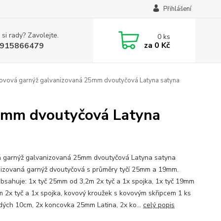
Přihlášení
 si rady? Zavolejte.
0
ks
za
0 Kč
915866479
Kovová garnýž galvanizovaná 25mm dvoutyčová Latyna satyna
25mm dvoutyčová Latyna
 garnýž galvanizovaná 25mm dvoutyčová Latyna satyna
izovaná garnýž dvoutyčová s průměry tyčí 25mm a 19mm.
bsahuje: 1x tyč 25mm od 3,2m 2x tyč a 1x spojka, 1x tyč 19mm
m 2x tyč a 1x spojka, kovový kroužek s kovovým skřipcem 1 ks
dých 10cm, 2x koncovka 25mm Latina, 2x ko...
celý popis