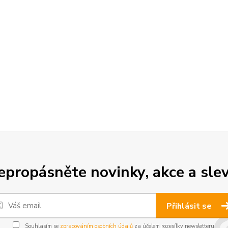
epropásněte novinky, akce a slev
Přihlásit se
Souhlasím se
zpracováním osobních údajů
za účelem rozesílky newsletteru.