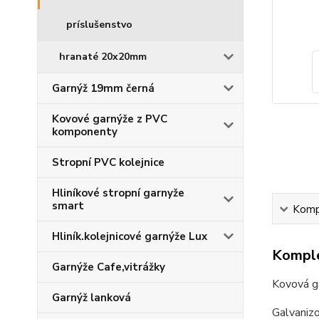
príslušenstvo
hranaté 20x20mm
Garnýž 19mm černá
Kovové garnýže z PVC
komponenty
Stropní PVC kolejnice
Hliníkové stropní garnyže
smart
Kompl
Hliník.kolejnicové garnýže Lux
Komple
Garnýže Cafe,vitrážky
Kovová g
Garnýž lanková
Galvaniz