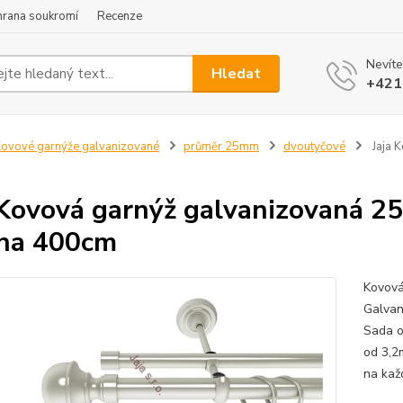
hrana soukromí
Recenze
Nevíte
Hledat
+421
ovové garnýže galvanizované
průměr 25mm
dvoutyčové
Jaja 
 Kovová garnýž galvanizovaná 
na 400cm
Kovová
Galvan
Sada o
od 3,2
na kaž