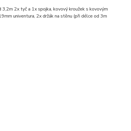
 3,2m 2x tyč a 1x spojka, kovový kroužek s kovovým
9mm univentura, 2x držák na stěnu (při délce od 3m