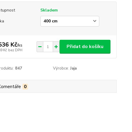
tupnost
Skladem
ka
536 Kč
/
ks
Přidat do košíku
69 Kč
bez DPH
roduktu:
847
Výrobce:
Jaja
Komentáře
0