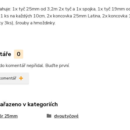
ahuje: 1x tyč 25mm od 3,2m 2x tyč a 1x spojka, 1x tyč 19mm od
 1 ks na každých 10cm, 2x koncovka 25mm Latina, 2x koncovka 1
ky 3ks), šrouby a hmoždinky.
táře
0
do komentář nepřidal. Buďte první.
 komentář
zařazeno v kategoriích
ěr 25mm
dvoutyčové