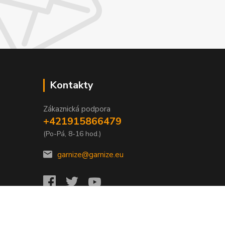
Kontakty
Zákaznická podpora
+421915866479
(Po-Pá, 8-16 hod.)
garnize@garnize.eu