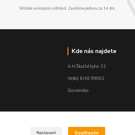
Můžete se kdykoli odhlásit. Zasíláme jednou za 14 dní.
Kde nás najdete
A.H.Škultétyho 32
Veľký Krtíš 99001
Slovensko
Souhlasím
Nastavení