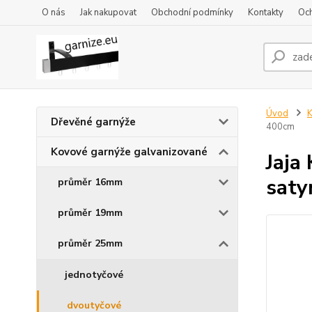
O nás
Jak nakupovat
Obchodní podmínky
Kontakty
Oc
Úvod
K
Dřevěné garnýže
400cm
Kovové garnýže galvanizované
Jaja
saty
průměr 16mm
průměr 19mm
průměr 25mm
jednotyčové
dvoutyčové