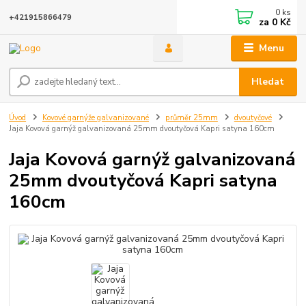
0
ks
+421915866479
za
0 Kč
Menu
Hledat
Úvod
Kovové garnýže galvanizované
průměr 25mm
dvoutyčové
Jaja Kovová garnýž galvanizovaná 25mm dvoutyčová Kapri satyna 160cm
Jaja Kovová garnýž galvanizovaná
25mm dvoutyčová Kapri satyna
160cm