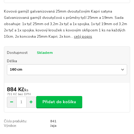
Kovová garnýž galvanizovaná 25mm dvoutyčovým Kapri satyna
Galvanizovaná garnýž dvoutyčová s průměry tyčí 25mm a 19mm. Sada
obsahuje: 1x tyč 25mm od 3,2m 2x tyč a 1x spojka, 1x tyč 19mm od 3,2m
2x tyč a 1x spojka, kovový kroužek s kovovým skřipcem 1 ks na každých
10cm, 2x koncovka 25mm Kapri, 2x kon...
celý popis
Dostupnost
Skladem
Délka
884 Kč
/
ks
731 Kč
bez DPH
Přidat do košíku
Číslo produktu:
841
Výrobce:
Jaja