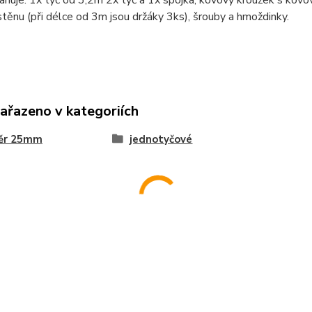
huje: 1x tyč od 3,2m 2x tyč a 1x spojka, kovový kroužek s kov
stěnu (při délce od 3m jsou držáky 3ks), šrouby a hmoždinky.
zařazeno v kategoriích
ěr 25mm
jednotyčové