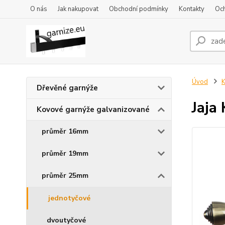
O nás
Jak nakupovat
Obchodní podmínky
Kontakty
Oc
Úvod
K
Dřevěné garnýže
Jaja
Kovové garnýže galvanizované
průměr 16mm
průměr 19mm
průměr 25mm
jednotyčové
dvoutyčové