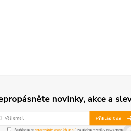
epropásněte novinky, akce a slev
Přihlásit se
Souhlasím se
zpracováním osobních údajů
za účelem rozesílky newsletteru.