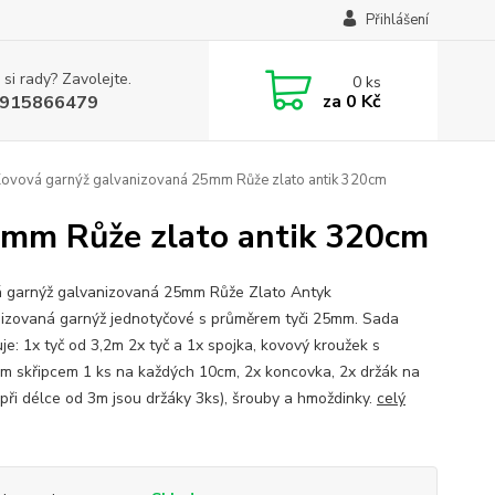
Přihlášení
 si rady? Zavolejte.
0
ks
za
0 Kč
915866479
Kovová garnýž galvanizovaná 25mm Růže zlato antik 320cm
5mm Růže zlato antik 320cm
 garnýž galvanizovaná 25mm Růže Zlato Antyk
izovaná garnýž jednotyčové s průměrem tyči 25mm. Sada
je: 1x tyč od 3,2m 2x tyč a 1x spojka, kovový kroužek s
m skřipcem 1 ks na každých 10cm, 2x koncovka, 2x držák na
(při délce od 3m jsou držáky 3ks), šrouby a hmoždinky.
celý