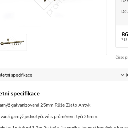
Dos
Dél
86
713
Číslo p
etní specifikace
tní specifikace
arnýž galvanizovaná 25mm Růže Zlato Antyk
ovaná garnýž jednotyčové s průměrem tyči 25mm.