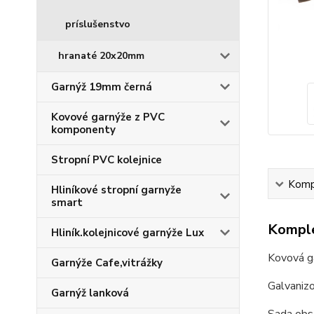
príslušenstvo
hranaté 20x20mm
Garnýž 19mm černá
Kovové garnýže z PVC
komponenty
Stropní PVC kolejnice
Kompl
Hliníkové stropní garnyže
smart
Komple
Hliník.kolejnicové garnýže Lux
Kovová g
Garnýže Cafe,vitrážky
Galvaniz
Garnýž lanková