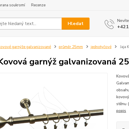
hrana soukromí
Recenze
Nevíte
Hledat
+421
ovové garnýže galvanizované
průměr 25mm
jednotyčové
Jaja 
 Kovová garnýž galvanizovaná 2
Kovová
Galvan
obsahu
kovový
stěnu 
popis