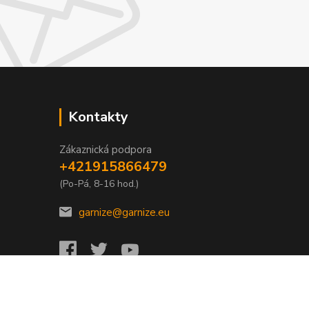
Kontakty
Zákaznická podpora
+421915866479
(Po-Pá, 8-16 hod.)
garnize@garnize.eu