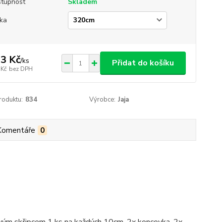
tupnost
Skladem
ka
3 Kč
/
ks
Přidat do košíku
 Kč
bez DPH
roduktu:
834
Výrobce:
Jaja
Komentáře
0