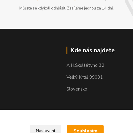
Můžete se kdykoli odhlásit. Zasíláme jednou za 14 dní.
Kde nás najdete
A.H.Škultétyho 32
Veľký Krtíš 99001
Slovensko
Souhlasím
Nastavení