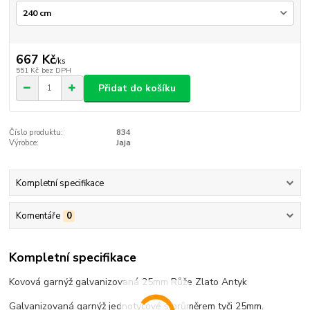
667 Kč
/
ks
551 Kč
bez DPH
Přidat do košíku
Číslo produktu:
834
Výrobce:
Jaja
Kompletní specifikace
Komentáře
0
Kompletní specifikace
Kovová garnýž galvanizovaná 25mm Růže Zlato Antyk
Galvanizovaná garnýž jednotyčové s průměrem tyči 25mm.