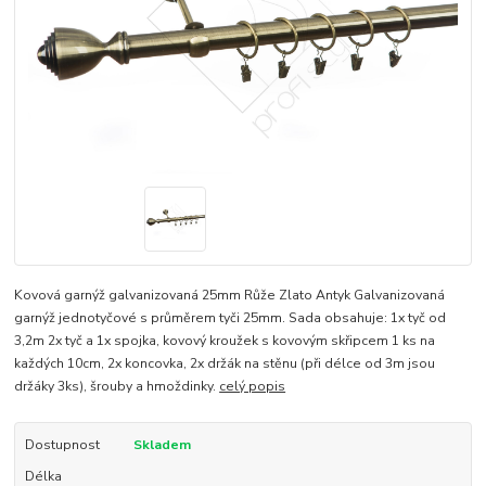
Kovová garnýž galvanizovaná 25mm Růže Zlato Antyk Galvanizovaná
garnýž jednotyčové s průměrem tyči 25mm. Sada obsahuje: 1x tyč od
3,2m 2x tyč a 1x spojka, kovový kroužek s kovovým skřipcem 1 ks na
každých 10cm, 2x koncovka, 2x držák na stěnu (při délce od 3m jsou
držáky 3ks), šrouby a hmoždinky.
celý popis
Dostupnost
Skladem
Délka