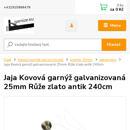
0
ks
+421915866479
za
0 Kč
Menu
Hledat
Úvod
Kovové garnýže galvanizované
průměr 25mm
jednotyčové
Jaja Kovová garnýž galvanizovaná 25mm Růže zlato antik 240cm
Jaja Kovová garnýž galvanizovaná
25mm Růže zlato antik 240cm