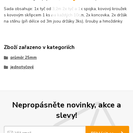
Sada obsahuje: 1x tyč od 3,2m 2x tyč a 1x spojka, kovový kroužek
s kovovým skřipcem 1 ks na každých 10cm, 2x koncovka, 2x držák
na stěnu (při délce od 3m jsou držáky 3ks), šrouby a hmoždinky.
Zboží zařazeno v kategoriích
průměr 25mm
jednotyčové
Nepropásněte novinky, akce a
slevy!