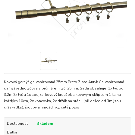
Kovová garnýž galvanizovaná 25mm Prato Zlato Antyk Galvanizovaná
garnýž jednotyčová s průměrem tyči 25mm. Sada obsahuje: 1x tyč od
3,2m 2x tyč a 1x spojka, kovový kroužek s kovovým skřipcem 1 ks na
každých 10cm, 2x koncovka, 2x držák na stěnu (při délce od 3m jsou
držáky 3ks), šrouby a hmoždinky.
celý popis
Dostupnost
Skladem
Délka