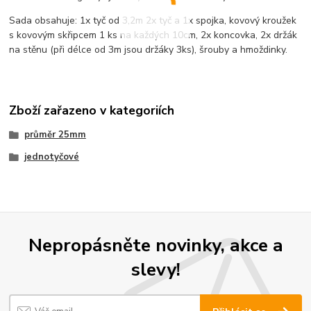
Sada obsahuje: 1x tyč od 3,2m 2x tyč a 1x spojka, kovový kroužek
s kovovým skřipcem 1 ks na každých 10cm, 2x koncovka, 2x držák
na stěnu (při délce od 3m jsou držáky 3ks), šrouby a hmoždinky.
Zboží zařazeno v kategoriích
průměr 25mm
jednotyčové
Nepropásněte novinky, akce a
slevy!