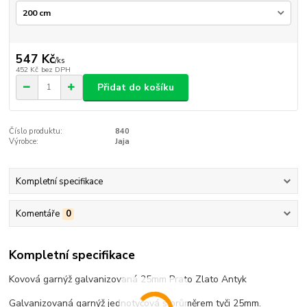
547 Kč
/
ks
452 Kč
bez DPH
Přidat do košíku
Číslo produktu:
840
Výrobce:
Jaja
Kompletní specifikace
Komentáře
0
Kompletní specifikace
Kovová garnýž galvanizovaná 25mm Prato Zlato Antyk
Galvanizovaná garnýž jednotyčová s průměrem tyči 25mm.