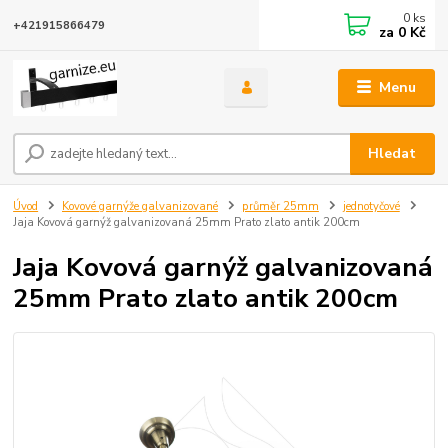
0
ks
+421915866479
za
0 Kč
Menu
Hledat
Úvod
Kovové garnýže galvanizované
průměr 25mm
jednotyčové
Jaja Kovová garnýž galvanizovaná 25mm Prato zlato antik 200cm
Jaja Kovová garnýž galvanizovaná
25mm Prato zlato antik 200cm