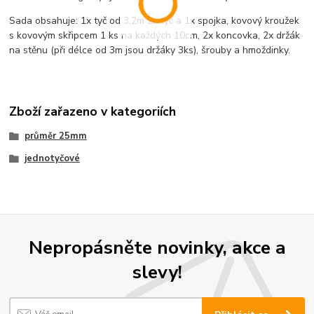
Sada obsahuje: 1x tyč od 3,2m 2x tyč a 1x spojka, kovový kroužek
s kovovým skřipcem 1 ks na každých 10cm, 2x koncovka, 2x držák
na stěnu (při délce od 3m jsou držáky 3ks), šrouby a hmoždinky.
Zboží zařazeno v kategoriích
průměr 25mm
jednotyčové
Nepropásněte novinky, akce a
slevy!