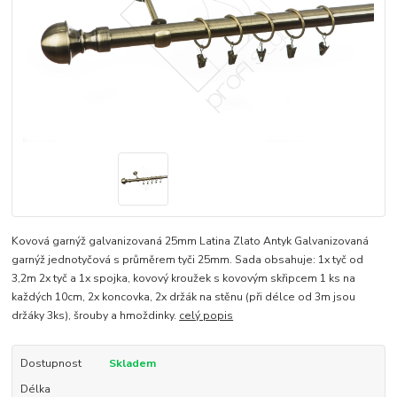
Kovová garnýž galvanizovaná 25mm Latina Zlato Antyk Galvanizovaná
garnýž jednotyčová s průměrem tyči 25mm. Sada obsahuje: 1x tyč od
3,2m 2x tyč a 1x spojka, kovový kroužek s kovovým skřipcem 1 ks na
každých 10cm, 2x koncovka, 2x držák na stěnu (při délce od 3m jsou
držáky 3ks), šrouby a hmoždinky.
celý popis
Dostupnost
Skladem
Délka