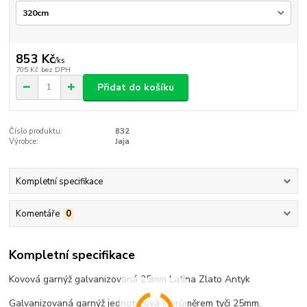
853 Kč
/
ks
705 Kč
bez DPH
Přidat do košíku
Číslo produktu:
832
Výrobce:
Jaja
Kompletní specifikace
Komentáře
0
Kompletní specifikace
Kovová garnýž galvanizovaná 25mm Latina Zlato Antyk
Galvanizovaná garnýž jednotyčová s průměrem tyči 25mm.