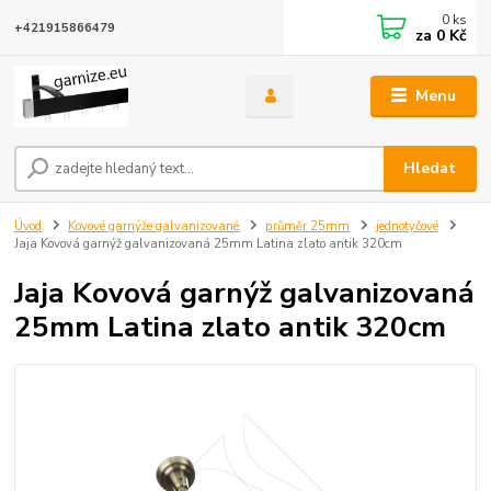
0
ks
+421915866479
za
0 Kč
Menu
Hledat
Úvod
Kovové garnýže galvanizované
průměr 25mm
jednotyčové
Jaja Kovová garnýž galvanizovaná 25mm Latina zlato antik 320cm
Jaja Kovová garnýž galvanizovaná
25mm Latina zlato antik 320cm